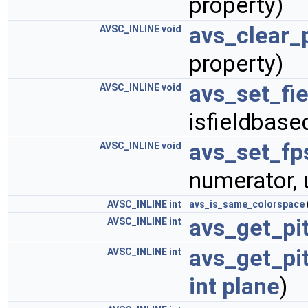
property)
avs_clear_
AVSC_INLINE
void
property)
avs_set_fi
AVSC_INLINE
void
isfieldbase
avs_set_fp
AVSC_INLINE
void
numerator,
AVSC_INLINE
int
avs_is_same_colorspace
avs_get_pi
AVSC_INLINE
int
avs_get_pi
AVSC_INLINE
int
int
plane
)