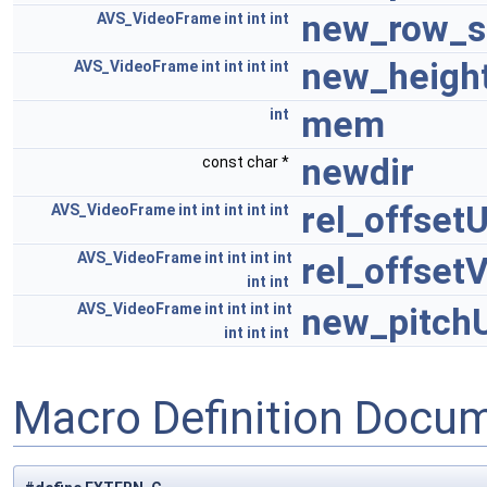
new_row_s
AVS_VideoFrame
int
int
int
new_heigh
AVS_VideoFrame
int
int
int
int
mem
int
newdir
const char *
rel_offset
AVS_VideoFrame
int
int
int
int
int
AVS_VideoFrame
int
int
int
int
rel_offset
int
int
AVS_VideoFrame
int
int
int
int
new_pitch
int
int
int
Macro Definition Docu