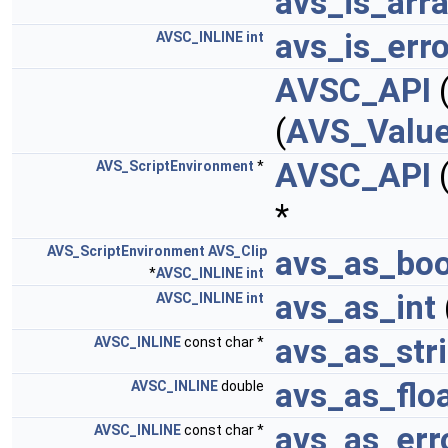
avs_is_arr
avs_is_erro
AVSC_INLINE
int
AVSC_API
(
AVS_Valu
AVSC_API
AVS_ScriptEnvironment
*
*
AVS_ScriptEnvironment
AVS_Clip
avs_as_boo
*
AVSC_INLINE
int
avs_as_int
AVSC_INLINE
int
avs_as_str
AVSC_INLINE
const char *
avs_as_flo
AVSC_INLINE
double
avs_as_err
AVSC_INLINE
const char *