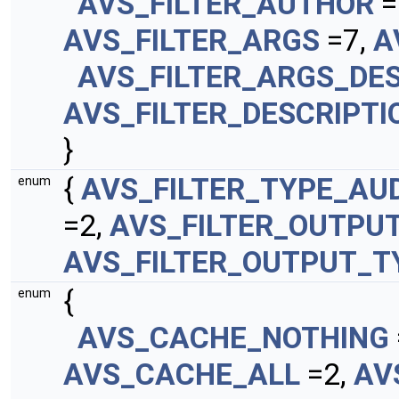
AVS_FILTER_AUTHOR
=
AVS_FILTER_ARGS
=7,
A
AVS_FILTER_ARGS_DES
AVS_FILTER_DESCRIPTI
}
{
AVS_FILTER_TYPE_AU
enum
=2,
AVS_FILTER_OUTPU
AVS_FILTER_OUTPUT_T
{
enum
AVS_CACHE_NOTHING
AVS_CACHE_ALL
=2,
AV