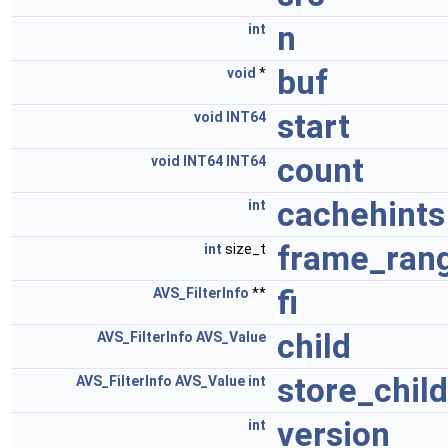
n
int
buf
void
*
start
void
INT64
count
void
INT64
INT64
cachehints
int
frame_ran
int
size_t
fi
AVS_FilterInfo
**
child
AVS_FilterInfo
AVS_Value
store_child
AVS_FilterInfo
AVS_Value
int
version
int