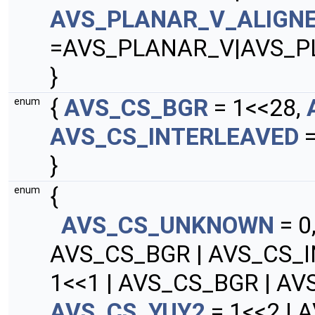
AVS_PLANAR_V_ALIGN
=AVS_PLANAR_V|AVS_P
}
{
AVS_CS_BGR
= 1<<28,
enum
AVS_CS_INTERLEAVED
=
}
{
enum
AVS_CS_UNKNOWN
= 0
AVS_CS_BGR | AVS_CS_
1<<1 | AVS_CS_BGR | A
AVS_CS_YUY2
= 1<<2 | 