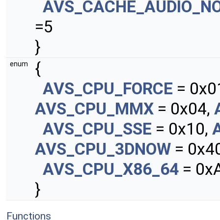
AVS_CACHE_AUDIO_N
=5
}
{
enum
AVS_CPU_FORCE
= 0x0
AVS_CPU_MMX
= 0x04,
AVS_CPU_SSE
= 0x10,
AVS_CPU_3DNOW
= 0x4
AVS_CPU_X86_64
= 0x
}
Functions