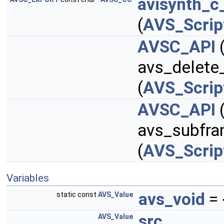
avisynth_c_
(
AVS_Scrip
AVSC_API
avs_delete
(
AVS_Scrip
AVSC_API
avs_subfra
(
AVS_Scrip
Variables
avs_void
= {
static const
AVS_Value
src
AVS_Value