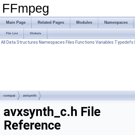
FFmpeg
Main Page
Related Pages
Modules
Namespaces
File List
Globals
All
Data Structures
Namespaces
Files
Functions
Variables
Typedefs
compat
avisynth
avxsynth_c.h File
Reference