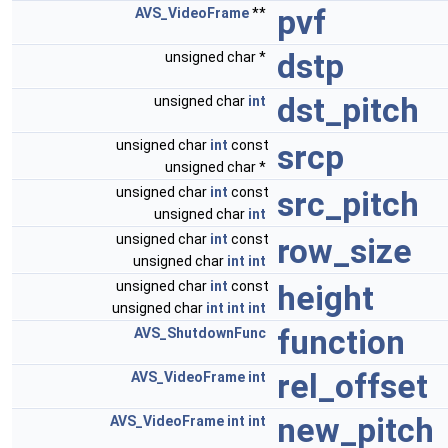
pvf
AVS_VideoFrame
**
dstp
unsigned char *
dst_pitch
unsigned char
int
unsigned char
int
const
srcp
unsigned char *
unsigned char
int
const
src_pitch
unsigned char
int
unsigned char
int
const
row_size
unsigned char
int
int
unsigned char
int
const
height
unsigned char
int
int
int
function
AVS_ShutdownFunc
rel_offset
AVS_VideoFrame
int
new_pitch
AVS_VideoFrame
int
int