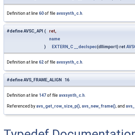
Definition at line
60
of file
avxsynth_c.h
.
#define AVSC_API
(
ret,
name
)
EXTERN_C
__declspec
(dllimport) ret
AVS
Definition at line
62
of file
avxsynth_c.h
.
#define AVS_FRAME_ALIGN 16
Definition at line
147
of file
avxsynth_c.h
.
Referenced by
avs_get_row_size_p()
,
avs_new_frame()
, and
avs_
Typedef Documentatio