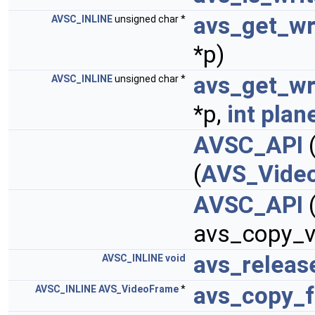
avs_get_wr
AVSC_INLINE
unsigned char *
*p)
avs_get_wr
AVSC_INLINE
unsigned char *
*p,
int
plan
AVSC_API
(
AVS_Vide
AVSC_API
avs_copy_v
avs_releas
AVSC_INLINE
void
avs_copy_
AVSC_INLINE
AVS_VideoFrame
*