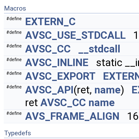
Macros
EXTERN_C
#define
AVSC_USE_STDCALL
1
#define
AVSC_CC
__stdcall
#define
AVSC_INLINE
static __i
#define
AVSC_EXPORT
EXTER
#define
AVSC_API
(ret,
name
)
E
#define
ret
AVSC_CC
name
AVS_FRAME_ALIGN
16
#define
Typedefs