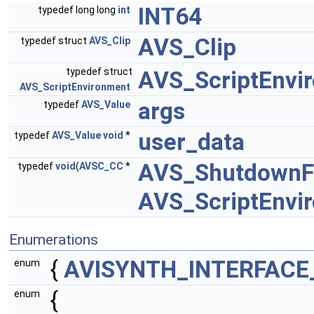
INT64
typedef long long
int
AVS_Clip
typedef struct
AVS_Clip
typedef struct
AVS_ScriptEnvi
AVS_ScriptEnvironment
args
typedef
AVS_Value
user_data
typedef
AVS_Value
void
*
AVS_ShutdownF
typedef
void
(
AVSC_CC
*
AVS_ScriptEnvi
Enumerations
{
AVISYNTH_INTERFACE
enum
{
enum