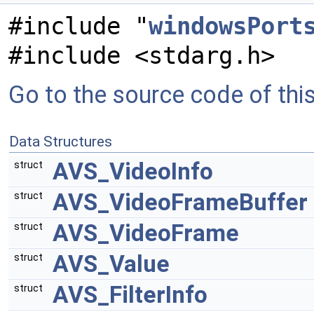
#include "
windowsPort
#include <stdarg.h>
Go to the source code of this 
Data Structures
AVS_VideoInfo
struct
AVS_VideoFrameBuffer
struct
AVS_VideoFrame
struct
AVS_Value
struct
AVS_FilterInfo
struct