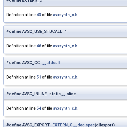
#define EXTERN_C
Definition at line
43
of file
avxsynth_c.h
.
#define AVSC_USE_STDCALL 1
Definition at line
46
of file
avxsynth_c.h
.
#define AVSC_CC
__stdcall
Definition at line
51
of file
avxsynth_c.h
.
#define AVSC_INLINE static __inline
Definition at line
54
of file
avxsynth_c.h
.
#define AVSC_EXPORT
EXTERN_C
__declspec
(dllexport)