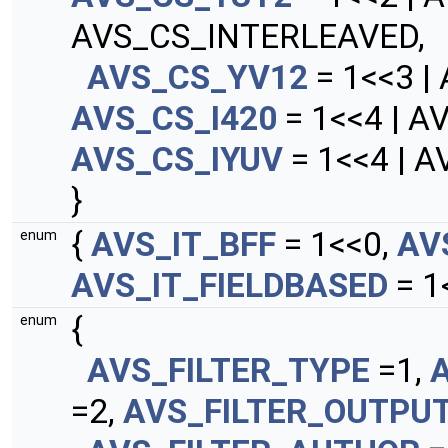
AVS_CS_INTERLEAVED,
AVS_CS_YV12
= 1<<3 |
AVS_CS_I420
= 1<<4 | 
AVS_CS_IYUV
= 1<<4 | 
}
{
AVS_IT_BFF
= 1<<0,
AV
enum
AVS_IT_FIELDBASED
= 1
{
enum
AVS_FILTER_TYPE
=1,
=2,
AVS_FILTER_OUTPU