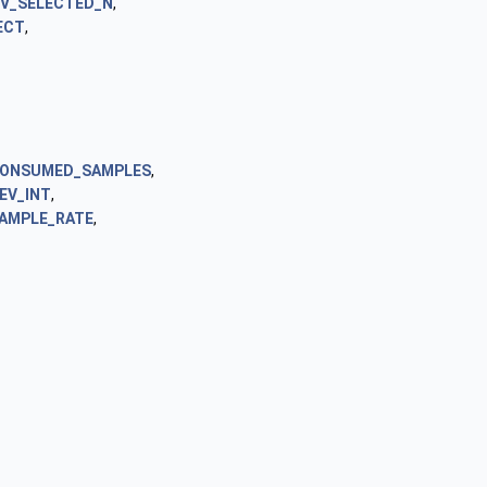
EV_SELECTED_N
,
ECT
,
CONSUMED_SAMPLES
,
EV_INT
,
AMPLE_RATE
,