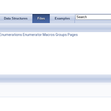
Data Structures
Files
Examples
Enumerations
Enumerator
Macros
Groups
Pages