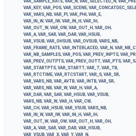
VAR_SAMPLE_RATE
,
VAR_N
,
VAR_SELECTED_N
,
VAR_PR
VAR_KEY
,
VAR_POS
,
VAR_SCENE
,
VAR_CONCATDEC_SEL
VAR_VARS_NB
,
VAR_PI
,
VAR_PHI
,
VAR_E
,
VAR_IN_W
,
VAR_IW
,
VAR_IN_H
,
VAR_IH
,
VAR_OUT_W
,
VAR_OW
,
VAR_OUT_H
,
VAR_OH
,
VAR_A
,
VAR_SAR
,
VAR_DAR
,
VAR_HSUB
,
VAR_VSUB
,
VAR_OHSUB
,
VAR_OVSUB
,
VARS_NB
,
VAR_FRAME_RATE
,
VAR_INTERLACED
,
VAR_N
,
VAR_NB_
VAR_NB_SAMPLES
,
VAR_POS
,
VAR_PREV_INPTS
,
VAR_PR
VAR_PREV_OUTPTS
,
VAR_PREV_OUTT
,
VAR_PTS
,
VAR_S
VAR_STARTPTS
,
VAR_STARTT
,
VAR_T
,
VAR_TB
,
VAR_RTCTIME
,
VAR_RTCSTART
,
VAR_S
,
VAR_SR
,
VAR_VARS_NB
,
VAR_AVTB
,
VAR_INTB
,
VAR_SR
,
VAR_VARS_NB
,
VAR_W
,
VAR_H
,
VAR_A
,
VAR_DAR
,
VAR_SAR
,
VAR_HSUB
,
VAR_VSUB
,
VARS_NB
,
VAR_W
,
VAR_H
,
VAR_CW
,
VAR_CH
,
VAR_HSUB
,
VAR_VSUB
,
VARS_NB
,
VAR_IN_W
,
VAR_IW
,
VAR_IN_H
,
VAR_IH
,
VAR_OUT_W
,
VAR_OW
,
VAR_OUT_H
,
VAR_OH
,
VAR_A
,
VAR_SAR
,
VAR_DAR
,
VAR_HSUB
,
VAR_VSUB
,
VAR_X
,
VAR_Y
,
VAR_N
,