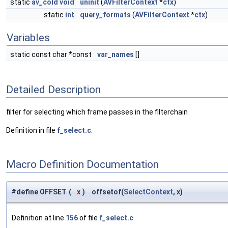
static
av_cold
void
uninit
(
AVFilterContext
*
ctx
)
static
int
query_formats
(
AVFilterContext
*
ctx
)
Variables
static const char *const
var_names
[]
Detailed Description
filter for selecting which frame passes in the filterchain
Definition in file
f_select.c
.
Macro Definition Documentation
#define OFFSET
(
x
)
offsetof(
SelectContext
, x)
Definition at line
156
of file
f_select.c
.