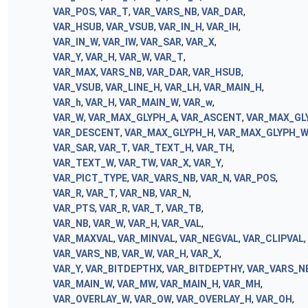
VAR_POS
,
VAR_T
,
VAR_VARS_NB
,
VAR_DAR
,
VAR_HSUB
,
VAR_VSUB
,
VAR_IN_H
,
VAR_IH
,
VAR_IN_W
,
VAR_IW
,
VAR_SAR
,
VAR_X
,
VAR_Y
,
VAR_H
,
VAR_W
,
VAR_T
,
VAR_MAX
,
VARS_NB
,
VAR_DAR
,
VAR_HSUB
,
VAR_VSUB
,
VAR_LINE_H
,
VAR_LH
,
VAR_MAIN_H
,
VAR_h
,
VAR_H
,
VAR_MAIN_W
,
VAR_w
,
VAR_W
,
VAR_MAX_GLYPH_A
,
VAR_ASCENT
,
VAR_MAX_GL
VAR_DESCENT
,
VAR_MAX_GLYPH_H
,
VAR_MAX_GLYPH_
VAR_SAR
,
VAR_T
,
VAR_TEXT_H
,
VAR_TH
,
VAR_TEXT_W
,
VAR_TW
,
VAR_X
,
VAR_Y
,
VAR_PICT_TYPE
,
VAR_VARS_NB
,
VAR_N
,
VAR_POS
,
VAR_R
,
VAR_T
,
VAR_NB
,
VAR_N
,
VAR_PTS
,
VAR_R
,
VAR_T
,
VAR_TB
,
VAR_NB
,
VAR_W
,
VAR_H
,
VAR_VAL
,
VAR_MAXVAL
,
VAR_MINVAL
,
VAR_NEGVAL
,
VAR_CLIPVAL
,
VAR_VARS_NB
,
VAR_W
,
VAR_H
,
VAR_X
,
VAR_Y
,
VAR_BITDEPTHX
,
VAR_BITDEPTHY
,
VAR_VARS_N
VAR_MAIN_W
,
VAR_MW
,
VAR_MAIN_H
,
VAR_MH
,
VAR_OVERLAY_W
,
VAR_OW
,
VAR_OVERLAY_H
,
VAR_OH
,