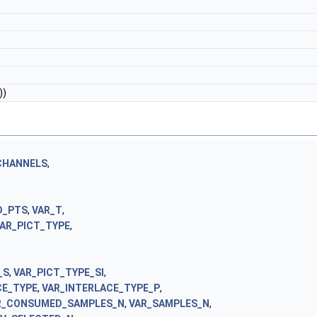
))
CHANNELS
,
D_PTS
,
VAR_T
,
AR_PICT_TYPE
,
_S
,
VAR_PICT_TYPE_SI
,
CE_TYPE
,
VAR_INTERLACE_TYPE_P
,
R_CONSUMED_SAMPLES_N
,
VAR_SAMPLES_N
,