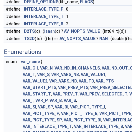
#define
DEFINE_OPTIONS
(filt_name,
FLAGS
)
#define
INTERLACE_TYPE_P
0
#define
INTERLACE_TYPE_T
1
#define
INTERLACE_TYPE_B
2
#define
D2TS
(d) (
isnan
(d) ?
AV_NOPTS_VALUE
: (int64_t)(d))
#define
TS2D
(ts) ((ts) ==
AV_NOPTS_VALUE
?
NAN
: (double)(ts
Enumerations
enum
var_name
{
VAR_CH
,
VAR_N
,
VAR_NB_IN_CHANNELS
,
VAR_NB_OUT_
VAR_T
,
VAR_S
,
VAR_VARS_NB
,
VAR_VALUE1
,
VAR_VALUE2
,
VAR_VARS_NB
,
VAR_TB
,
VAR_PTS
,
VAR_START_PTS
,
VAR_PREV_PTS
,
VAR_PREV_SELECTE
VAR_START_T
,
VAR_PREV_T
,
VAR_PREV_SELECTED_T
,
V
VAR_I
,
VAR_P
,
VAR_B
,
VAR_S
,
VAR_SI
,
VAR_SP
,
VAR_BI
,
VAR_PICT_TYPE_I
,
VAR_PICT_TYPE_P
,
VAR_PICT_TYPE_B
,
VAR_PICT_TYPE
VAR_PICT_TYPE_SP
,
VAR_PICT_TYPE_BI
,
VAR_INTERLA
VAR_INTERLACE_TYPE_T
,
VAR_INTERLACE_TYPE_B
,
VA