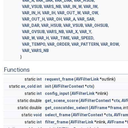
VAR_A
,
VAR_SAR
,
VAR_DAR
,
VAR_HSUB
,
VAR_VSUB
,
VARS_NB
,
VAR_IN_W
,
VAR_IW
,
VAR_IN_H
,
VAR_IH
,
VAR_OUT_W
,
VAR_OW
,
VAR_OUT_H
,
VAR_OH
,
VAR_A
,
VAR_SAR
,
VAR_DAR
,
VAR_HSUB
,
VAR_VSUB
,
VAR_OHSUB
,
VAR_OVSUB
,
VARS_NB
,
VAR_X
,
VAR_Y
,
VAR_W
,
VAR_H
,
VAR_TIME
,
VAR_SPEED
,
VAR_TEMPO
,
VAR_ORDER
,
VAR_PATTERN
,
VAR_ROW
,
VAR_VARS_NB
}
Functions
static
int
request_frame
(
AVFilterLink
*outlink)
static
av_cold
int
init
(
AVFilterContext
*
ctx
)
static
int
config_input
(
AVFilterLink
*inlink)
static double
get_scene_score
(
AVFilterContext
*
ctx
,
AV
static double
get_concatdec_select
(
AVFrame
*
frame
, i
static
void
select_frame
(
AVFilterContext
*
ctx
,
AVFra
static
int
filter_frame
(
AVFilterLink
*inlink,
AVFrame
*