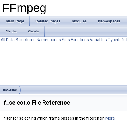
FFmpeg
Main Page
Related Pages
Modules
Namespaces
File List
Globals
All
Data Structures
Namespaces
Files
Functions
Variables
Typedefs
libavfilter
f_select.c File Reference
filter for selecting which frame passes in the filterchain
More...