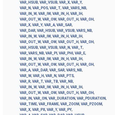
VAR_HSUB
,
VAR_VSUB
,
VAR_X
,
VAR_Y
,
VAR_N
,
VAR_POS
,
VAR_T
,
VAR_VARS_NB
,
VAR_IN_W
,
VAR_IW
,
VAR_IN_H
,
VAR_IH
,
VAR_OUT_W
,
VAR_OW
,
VAR_OUT_H
,
VAR_OH
,
VAR_X
,
VAR_Y
,
VAR_A
,
VAR_SAR
,
VAR_DAR
,
VAR_HSUB
,
VAR_VSUB
,
VARS_NB
,
VAR_IN_W
,
VAR_IW
,
VAR_IN_H
,
VAR_IH
,
VAR_OUT_W
,
VAR_OW
,
VAR_OUT_H
,
VAR_OH
,
VAR_HSUB
,
VAR_VSUB
,
VAR_N
,
VAR_T
,
VAR_VARS_NB
,
VAR_PI
,
VAR_PHI
,
VAR_E
,
VAR_IN_W
,
VAR_IW
,
VAR_IN_H
,
VAR_IH
,
VAR_OUT_W
,
VAR_OW
,
VAR_OUT_H
,
VAR_OH
,
VAR_A
,
VAR_DAR
,
VAR_SAR
,
VARS_NB
,
VAR_W
,
VAR_H
,
VAR_N
,
VAR_PTS
,
VAR_R
,
VAR_T
,
VAR_TB
,
VAR_NB
,
VAR_IN_W
,
VAR_IW
,
VAR_IN_H
,
VAR_IH
,
VAR_OUT_W
,
VAR_OW
,
VAR_OUT_H
,
VAR_OH
,
VAR_IN
,
VAR_ON
,
VAR_DURATION
,
VAR_PDURATION
,
VAR_TIME
,
VAR_FRAME
,
VAR_ZOOM
,
VAR_PZOOM
,
VAR_X
,
VAR_PX
,
VAR_Y
,
VAR_PY
,