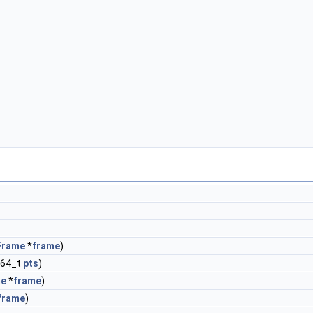
Frame
*
frame
)
nt64_t
pts
)
me
*
frame
)
frame
)