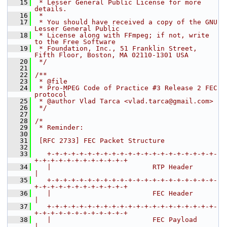
   15
 * Lesser General Public License for more 
details.
   16
 *
   17
 * You should have received a copy of the GNU 
Lesser General Public
   18
 * License along with FFmpeg; if not, write 
to the Free Software
   19
 * Foundation, Inc., 51 Franklin Street, 
Fifth Floor, Boston, MA 02110-1301 USA
   20
 */
   21
   22
/**
   23
 * @file
   24
 * Pro-MPEG Code of Practice #3 Release 2 FEC 
protocol
   25
 * @author Vlad Tarca <vlad.tarca@gmail.com>
   26
 */
   27
   28
/*
   29
 * Reminder:
   30
   31
 [RFC 2733] FEC Packet Structure
   32
   33
   +-+-+-+-+-+-+-+-+-+-+-+-+-+-+-+-+-+-+-+-+-
+-+-+-+-+-+-+-+-+-+-+-+
   34
   |                         RTP Header                            
|
   35
   +-+-+-+-+-+-+-+-+-+-+-+-+-+-+-+-+-+-+-+-+-
+-+-+-+-+-+-+-+-+-+-+-+
   36
   |                         FEC Header                            
|
   37
   +-+-+-+-+-+-+-+-+-+-+-+-+-+-+-+-+-+-+-+-+-
+-+-+-+-+-+-+-+-+-+-+-+
   38
   |                         FEC Payload                           
|