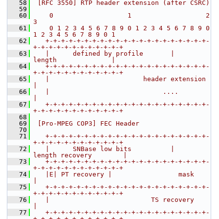
   58
 [RFC 3550] RTP header extension (after CSRC)
   59
   60
    0                   1                   2                   
3
   61
    0 1 2 3 4 5 6 7 8 9 0 1 2 3 4 5 6 7 8 9 0 
1 2 3 4 5 6 7 8 9 0 1
   62
   +-+-+-+-+-+-+-+-+-+-+-+-+-+-+-+-+-+-+-+-+-
+-+-+-+-+-+-+-+-+-+-+-+
   63
   |      defined by profile       |           
length              |
   64
   +-+-+-+-+-+-+-+-+-+-+-+-+-+-+-+-+-+-+-+-+-
+-+-+-+-+-+-+-+-+-+-+-+
   65
   |                        header extension                       
|
   66
   |                             ....                              
|
   67
   +-+-+-+-+-+-+-+-+-+-+-+-+-+-+-+-+-+-+-+-+-
+-+-+-+-+-+-+-+-+-+-+-+
   68
   69
 [Pro-MPEG COP3] FEC Header
   70
   71
   +-+-+-+-+-+-+-+-+-+-+-+-+-+-+-+-+-+-+-+-+-
+-+-+-+-+-+-+-+-+-+-+-+
   72
   |      SNBase low bits          |        
length recovery        |
   73
   +-+-+-+-+-+-+-+-+-+-+-+-+-+-+-+-+-+-+-+-+-
+-+-+-+-+-+-+-+-+-+-+-+
   74
   |E| PT recovery |                 mask                          
|
   75
   +-+-+-+-+-+-+-+-+-+-+-+-+-+-+-+-+-+-+-+-+-
+-+-+-+-+-+-+-+-+-+-+-+
   76
   |                          TS recovery                          
|
   77
   +-+-+-+-+-+-+-+-+-+-+-+-+-+-+-+-+-+-+-+-+-
+-+-+-+-+-+-+-+-+-+-+-+