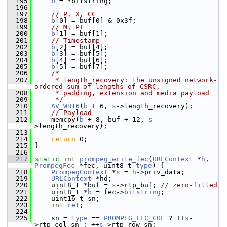
  195
b
 = *bitstring;
  196
  197
// P, X, CC
  198
b
[0] = buf[0] & 0x3f;
  199
// M, PT
  200
b
[1] = buf[1];
  201
// Timestamp
  202
b
[2] = buf[4];
  203
b
[3] = buf[5];
  204
b
[4] = buf[6];
  205
b
[5] = buf[7];
  206
/*
  207
     * length_recovery: the unsigned network-
ordered sum of lengths of CSRC,
  208
     * padding, extension and media payload
  209
     */
  210
AV_WB16
(
b
 + 6, 
s
->length_recovery);
  211
// Payload
  212
     memcpy(
b
 + 8, buf + 12, 
s
-
>length_recovery);
  213
  214
return
 0;
  215
 }
  216
  217
static
int
prompeg_write_fec
(
URLContext
 *
h
, 
PrompegFec
 *fec, uint8_t 
type
) {
  218
PrompegContext
 *
s
 = 
h
->priv_data;
  219
URLContext
 *hd;
  220
     uint8_t *buf = 
s
->rtp_buf; 
// zero-filled
  221
     uint8_t *
b
 = fec->
bitstring
;
  222
     uint16_t sn;
  223
int
ret
;
  224
  225
     sn = 
type
 == 
PROMPEG_FEC_COL
 ? ++
s
-
>rtp_col_sn : ++
s
->rtp_row_sn;