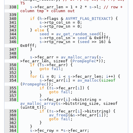
TS
  338
s
->fec_arr_len = 1 + 2 * 
s
->l; 
// row + 
column tmp + column out
  339
  340
if
 (
h
->flags & 
AVFMT_FLAG_BITEXACT
) {
  341
s
->rtp_col_sn = 0;
  342
s
->rtp_row_sn = 0;
  343
     } 
else
 {
  344
seed
 = 
av_get_random_seed
();
  345
s
->rtp_col_sn = 
seed
 & 0x0fff;
  346
s
->rtp_row_sn = (
seed
 >> 16) & 
0x0fff;
  347
     }
  348
  349
s
->fec_arr = 
av_malloc_array
(
s
-
>fec_arr_len, sizeof (
PrompegFec
*));
  350
if
 (!
s
->fec_arr) {
  351
goto
fail
;
  352
     }
  353
for
 (
i
 = 0; 
i
 < 
s
->fec_arr_len; 
i
++) {
  354
s
->fec_arr[
i
] = 
av_malloc
(
sizeof
(
PrompegFec
));
  355
if
 (!
s
->fec_arr[
i
]) {
  356
goto
fail
;
  357
         }
  358
s
->fec_arr[
i
]->bitstring = 
av_malloc_array
(
s
->bitstring_size, sizeof 
(uint8_t));
  359
if
 (!
s
->fec_arr[
i
]->bitstring) {
  360
av_freep
(&
s
->fec_arr[
i
]);
  361
goto
fail
;
  362
         }
  363
     }
  364
s
->fec_row = *
s
->fec_arr;