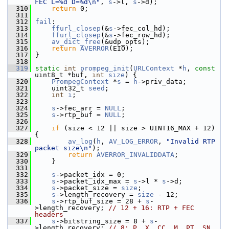
FEC L=%d D=%d\n"
, 
s
->l, 
s
->d);
  310
return
 0;
  311
  312
fail
:
  313
ffurl_closep
(&
s
->fec_col_hd);
  314
ffurl_closep
(&
s
->fec_row_hd);
  315
av_dict_free
(&udp_opts);
  316
return
AVERROR
(EIO);
  317
 }
  318
  319
static
int
prompeg_init
(
URLContext
 *
h
, 
const
uint8_t *buf, 
int
size
) {
  320
PrompegContext
 *
s
 = 
h
->priv_data;
  321
     uint32_t 
seed
;
  322
int
i
;
  323
  324
s
->fec_arr = 
NULL
;
  325
s
->rtp_buf = 
NULL
;
  326
  327
if
 (size < 12 || size > UINT16_MAX + 12) 
{
  328
av_log
(
h
, 
AV_LOG_ERROR
, 
"Invalid RTP 
packet size\n"
);
  329
return
AVERROR_INVALIDDATA
;
  330
     }
  331
  332
s
->packet_idx = 0;
  333
s
->packet_idx_max = 
s
->l * 
s
->d;
  334
s
->packet_size = 
size
;
  335
s
->length_recovery = 
size
 - 12;
  336
s
->rtp_buf_size = 28 + 
s
-
>length_recovery; 
// 12 + 16: RTP + FEC 
headers
  337
s
->bitstring_size = 8 + 
s
-
>length_recovery; 
// 8: P, X, CC, M, PT, SN, 