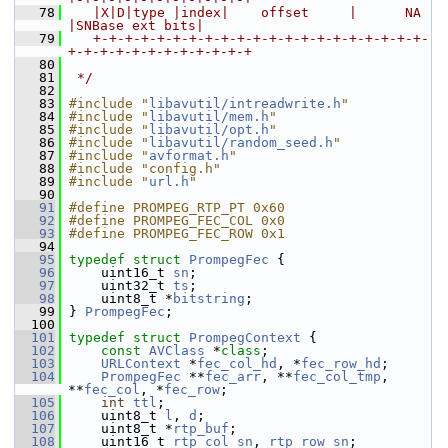
   78
   |X|D|type |index|    offset     |      NA       
|SNBase ext bits|
   79
   +-+-+-+-+-+-+-+-+-+-+-+-+-+-+-+-+-+-+-+-+-
+-+-+-+-+-+-+-+-+-+-+-+
   80
   81
 */
   82
   83
#include "
libavutil/intreadwrite.h
"
   84
#include "
libavutil/mem.h
"
   85
#include "
libavutil/opt.h
"
   86
#include "
libavutil/random_seed.h
"
   87
#include "
avformat.h
"
   88
#include "config.h"
   89
#include "
url.h
"
   90
   91
#define PROMPEG_RTP_PT 0x60
   92
#define PROMPEG_FEC_COL 0x0
   93
#define PROMPEG_FEC_ROW 0x1
   94
   95
typedef
struct 
PrompegFec
 {
   96
     uint16_t 
sn
;
   97
     uint32_t 
ts
;
   98
     uint8_t *
bitstring
;
   99
 } 
PrompegFec
;
  100
  101
typedef
struct 
PrompegContext
 {
  102
const
AVClass
 *
class
;
  103
URLContext
 *
fec_col_hd
, *
fec_row_hd
;
  104
PrompegFec
 **
fec_arr
, **
fec_col_tmp
, 
**
fec_col
, *
fec_row
;
  105
int
ttl
;
  106
     uint8_t 
l
, 
d
;
  107
     uint8_t *
rtp_buf
;
  108
     uint16_t 
rtp_col_sn
, 
rtp_row_sn
;