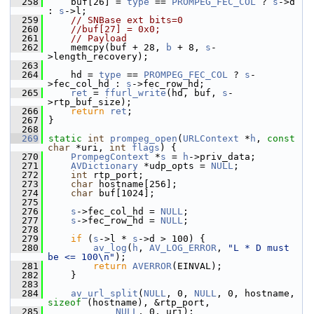
  258
     buf[26] = 
type
 == 
PROMPEG_FEC_COL
 ? 
s
->d 
: 
s
->l;
  259
// SNBase ext bits=0
  260
//buf[27] = 0x0;
  261
// Payload
  262
     memcpy(buf + 28, 
b
 + 8, 
s
-
>length_recovery);
  263
  264
     hd = 
type
 == 
PROMPEG_FEC_COL
 ? 
s
-
>fec_col_hd : 
s
->fec_row_hd;
  265
ret
 = 
ffurl_write
(hd, buf, 
s
-
>rtp_buf_size);
  266
return
ret
;
  267
 }
  268
  269
static
int
prompeg_open
(
URLContext
 *
h
, 
const
char
 *uri, 
int
flags
) {
  270
PrompegContext
 *
s
 = 
h
->priv_data;
  271
AVDictionary
 *udp_opts = 
NULL
;
  272
int
 rtp_port;
  273
char
 hostname[256];
  274
char
 buf[1024];
  275
  276
s
->fec_col_hd = 
NULL
;
  277
s
->fec_row_hd = 
NULL
;
  278
  279
if
 (
s
->l * 
s
->d > 100) {
  280
av_log
(
h
, 
AV_LOG_ERROR
, 
"L * D must 
be <= 100\n"
);
  281
return
AVERROR
(EINVAL);
  282
     }
  283
  284
av_url_split
(
NULL
, 0, 
NULL
, 0, hostname, 
sizeof
 (hostname), &rtp_port,
  285
NULL
, 0, uri);