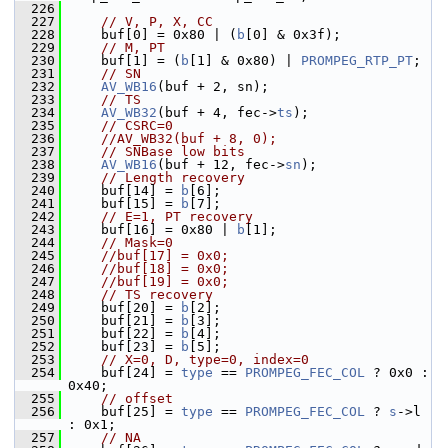
  226
  227
// V, P, X, CC
  228
     buf[0] = 0x80 | (
b
[0] & 0x3f);
  229
// M, PT
  230
     buf[1] = (
b
[1] & 0x80) | 
PROMPEG_RTP_PT
;
  231
// SN
  232
AV_WB16
(buf + 2, sn);
  233
// TS
  234
AV_WB32
(buf + 4, fec->
ts
);
  235
// CSRC=0
  236
//AV_WB32(buf + 8, 0);
  237
// SNBase low bits
  238
AV_WB16
(buf + 12, fec->
sn
);
  239
// Length recovery
  240
     buf[14] = 
b
[6];
  241
     buf[15] = 
b
[7];
  242
// E=1, PT recovery
  243
     buf[16] = 0x80 | 
b
[1];
  244
// Mask=0
  245
//buf[17] = 0x0;
  246
//buf[18] = 0x0;
  247
//buf[19] = 0x0;
  248
// TS recovery
  249
     buf[20] = 
b
[2];
  250
     buf[21] = 
b
[3];
  251
     buf[22] = 
b
[4];
  252
     buf[23] = 
b
[5];
  253
// X=0, D, type=0, index=0
  254
     buf[24] = 
type
 == 
PROMPEG_FEC_COL
 ? 0x0 : 
0x40;
  255
// offset
  256
     buf[25] = 
type
 == 
PROMPEG_FEC_COL
 ? 
s
->l 
: 0x1;
  257
// NA