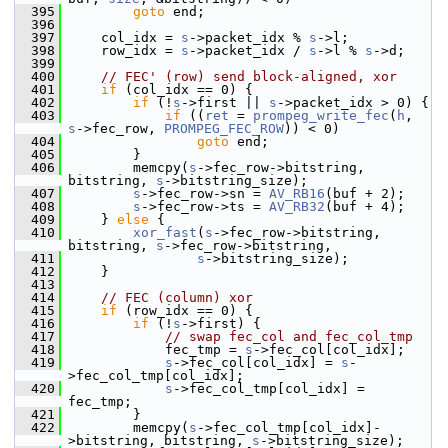
  395
goto
 end;
  396
  397
     col_idx = 
s
->packet_idx % 
s
->l;
  398
     row_idx = 
s
->packet_idx / 
s
->l % 
s
->d;
  399
  400
// FEC' (row) send block-aligned, xor
  401
if
 (col_idx == 0) {
  402
if
 (!
s
->first || 
s
->packet_idx > 0) {
  403
if
 ((
ret
 = 
prompeg_write_fec
(
h
, 
s
->fec_row, 
PROMPEG_FEC_ROW
)) < 0)
  404
goto
 end;
  405
         }
  406
         memcpy(
s
->fec_row->bitstring, 
bitstring, 
s
->bitstring_size);
  407
s
->fec_row->sn = 
AV_RB16
(buf + 2);
  408
s
->fec_row->ts = 
AV_RB32
(buf + 4);
  409
     } 
else
 {
  410
xor_fast
(
s
->fec_row->bitstring, 
bitstring, 
s
->fec_row->bitstring,
  411
s
->bitstring_size);
  412
     }
  413
  414
// FEC (column) xor
  415
if
 (row_idx == 0) {
  416
if
 (!
s
->first) {
  417
// swap fec_col and fec_col_tmp
  418
             fec_tmp = 
s
->fec_col[col_idx];
  419
s
->fec_col[col_idx] = 
s
-
>fec_col_tmp[col_idx];
  420
s
->fec_col_tmp[col_idx] = 
fec_tmp;
  421
         }
  422
         memcpy(
s
->fec_col_tmp[col_idx]-
>bitstring, bitstring, 
s
->bitstring_size);