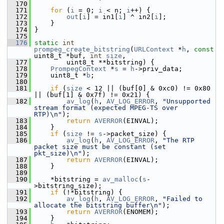
  170
  171
for
 (
i
 = 0; 
i
 < n; 
i
++) {
  172
out
[
i
] = in1[
i
] ^ in2[
i
];
  173
     }
  174
 }
  175
  176
static
int
prompeg_create_bitstring
(
URLContext
 *
h
, 
const
uint8_t *buf, 
int
size
,
  177
         uint8_t **bitstring) {
  178
PrompegContext
 *
s
 = 
h
->priv_data;
  179
     uint8_t *
b
;
  180
  181
if
 (
size
 < 12 || (buf[0] & 0xc0) != 0x80 
|| (buf[1] & 0x7f) != 0x21) {
  182
av_log
(
h
, 
AV_LOG_ERROR
, 
"Unsupported 
stream format (expected MPEG-TS over 
RTP)\n"
);
  183
return
AVERROR
(EINVAL);
  184
     }
  185
if
 (
size
 != 
s
->packet_size) {
  186
av_log
(
h
, 
AV_LOG_ERROR
, 
"The RTP 
packet size must be constant (set 
pkt_size)\n"
);
  187
return
AVERROR
(EINVAL);
  188
     }
  189
  190
     *bitstring = 
av_malloc
(
s
-
>bitstring_size);
  191
if
 (!*bitstring) {
  192
av_log
(
h
, 
AV_LOG_ERROR
, 
"Failed to 
allocate the bitstring buffer\n"
);
  193
return
AVERROR
(ENOMEM);
  194
     }