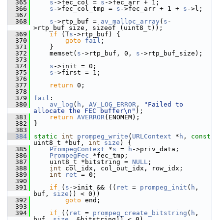
  365
s
->fec_col = 
s
->fec_arr + 1;
  366
s
->fec_col_tmp = 
s
->fec_arr + 1 + 
s
->l;
  367
  368
s
->rtp_buf = 
av_malloc_array
(
s
-
>rtp_buf_size, sizeof (uint8_t));
  369
if
 (!
s
->rtp_buf) {
  370
goto
fail
;
  371
     }
  372
     memset(
s
->rtp_buf, 0, 
s
->rtp_buf_size);
  373
  374
s
->init = 0;
  375
s
->first = 1;
  376
  377
return
 0;
  378
  379
fail
:
  380
av_log
(
h
, 
AV_LOG_ERROR
, 
"Failed to 
allocate the FEC buffer\n"
);
  381
return
AVERROR
(ENOMEM);
  382
 }
  383
  384
static
int
prompeg_write
(
URLContext
 *
h
, 
const
uint8_t *buf, 
int
size
) {
  385
PrompegContext
 *
s
 = 
h
->priv_data;
  386
PrompegFec
 *fec_tmp;
  387
     uint8_t *bitstring = 
NULL
;
  388
int
 col_idx, col_out_idx, row_idx;
  389
int
ret
 = 0;
  390
  391
if
 (
s
->init && ((
ret
 = 
prompeg_init
(
h
, 
buf, 
size
)) < 0))
  392
goto
 end;
  393
  394
if
 ((
ret
 = 
prompeg_create_bitstring
(
h
, 
buf, 
size
, &bitstring)) < 0)