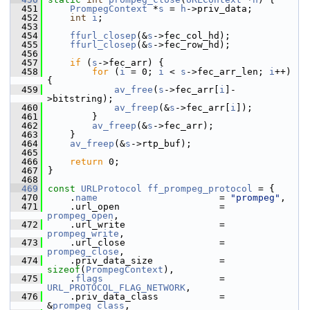
  451
PrompegContext
 *
s
 = 
h
->priv_data;
  452
int
i
;
  453
  454
ffurl_closep
(&
s
->fec_col_hd);
  455
ffurl_closep
(&
s
->fec_row_hd);
  456
  457
if
 (
s
->fec_arr) {
  458
for
 (
i
 = 0; 
i
 < 
s
->fec_arr_len; 
i
++) 
{
  459
av_free
(
s
->fec_arr[
i
]-
>bitstring);
  460
av_freep
(&
s
->fec_arr[
i
]);
  461
         }
  462
av_freep
(&
s
->fec_arr);
  463
     }
  464
av_freep
(&
s
->rtp_buf);
  465
  466
return
 0;
  467
 }
  468
  469
const
URLProtocol
ff_prompeg_protocol
 = {
  470
     .
name
                      = 
"prompeg"
,
  471
     .url_open                  = 
prompeg_open
,
  472
     .url_write                 = 
prompeg_write
,
  473
     .url_close                 = 
prompeg_close
,
  474
     .priv_data_size            = 
sizeof
(
PrompegContext
),
  475
     .
flags
                     = 
URL_PROTOCOL_FLAG_NETWORK
,
  476
     .priv_data_class           = 
&
prompeg_class
,