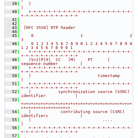
   39
   |                                                               
|
   40
   +-+-+-+-+-+-+-+-+-+-+-+-+-+-+-+-+-+-+-+-+-
+-+-+-+-+-+-+-+-+-+-+-+
   41
   42
   43
 [RFC 3550] RTP header
   44
   45
    0                   1                   2                   
3
   46
    0 1 2 3 4 5 6 7 8 9 0 1 2 3 4 5 6 7 8 9 0 
1 2 3 4 5 6 7 8 9 0 1
   47
   +-+-+-+-+-+-+-+-+-+-+-+-+-+-+-+-+-+-+-+-+-
+-+-+-+-+-+-+-+-+-+-+-+
   48
   |V=2|P|X|  CC   |M|     PT      |       
sequence number         |
   49
   +-+-+-+-+-+-+-+-+-+-+-+-+-+-+-+-+-+-+-+-+-
+-+-+-+-+-+-+-+-+-+-+-+
   50
   |                           timestamp                           
|
   51
   +-+-+-+-+-+-+-+-+-+-+-+-+-+-+-+-+-+-+-+-+-
+-+-+-+-+-+-+-+-+-+-+-+
   52
   |           synchronization source (SSRC) 
identifier            |
   53
+=+=+=+=+=+=+=+=+=+=+=+=+=+=+=+=+=+=+=+=+=+=+
=+=+=+=+=+=+=+=+=+=+
   54
   |            contributing source (CSRC) 
identifiers             |
   55
   |                             ....                              
|
   56
   +-+-+-+-+-+-+-+-+-+-+-+-+-+-+-+-+-+-+-+-+-
+-+-+-+-+-+-+-+-+-+-+-+
   57