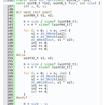
  136
static
void
xor_fast
(
const
 uint8_t *in1, 
const
 uint8_t *in2, uint8_t *
out
, 
int
size
) {
  137
int
i
, n, 
s
;
  138
  139
#if HAVE_FAST_64BIT
  140
     uint64_t v1, v2;
  141
  142
     n = 
size
 / 
sizeof
 (uint64_t);
  143
s
 = n * 
sizeof
 (uint64_t);
  144
  145
for
 (
i
 = 0; 
i
 < n; 
i
++) {
  146
         v1 = 
AV_RN64A
(in1);
  147
         v2 = 
AV_RN64A
(in2);
  148
AV_WN64A
(
out
, v1 ^ v2);
  149
         in1 += 8;
  150
         in2 += 8;
  151
out
 += 8;
  152
     }
  153
#else
  154
     uint32_t v1, v2;
  155
  156
     n = 
size
 / 
sizeof
 (uint32_t);
  157
s
 = n * 
sizeof
 (uint32_t);
  158
  159
for
 (
i
 = 0; 
i
 < n; 
i
++) {
  160
         v1 = 
AV_RN32A
(in1);
  161
         v2 = 
AV_RN32A
(in2);
  162
AV_WN32A
(
out
, v1 ^ v2);
  163
         in1 += 4;
  164
         in2 += 4;
  165
out
 += 4;
  166
     }
  167
#endif
  168
  169
     n = 
size
 - 
s
;