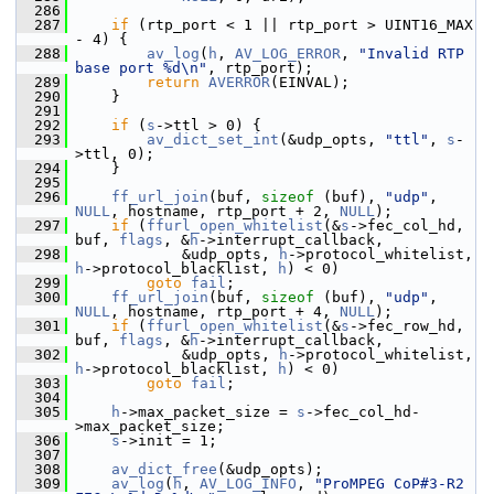
  286
  287
if
 (rtp_port < 1 || rtp_port > UINT16_MAX 
- 4) {
  288
av_log
(
h
, 
AV_LOG_ERROR
, 
"Invalid RTP 
base port %d\n"
, rtp_port);
  289
return
AVERROR
(EINVAL);
  290
     }
  291
  292
if
 (
s
->ttl > 0) {
  293
av_dict_set_int
(&udp_opts, 
"ttl"
, 
s
-
>ttl, 0);
  294
     }
  295
  296
ff_url_join
(buf, 
sizeof
 (buf), 
"udp"
, 
NULL
, hostname, rtp_port + 2, 
NULL
);
  297
if
 (
ffurl_open_whitelist
(&
s
->fec_col_hd, 
buf, 
flags
, &
h
->interrupt_callback,
  298
             &udp_opts, 
h
->protocol_whitelist, 
h
->protocol_blacklist, 
h
) < 0)
  299
goto
fail
;
  300
ff_url_join
(buf, 
sizeof
 (buf), 
"udp"
, 
NULL
, hostname, rtp_port + 4, 
NULL
);
  301
if
 (
ffurl_open_whitelist
(&
s
->fec_row_hd, 
buf, 
flags
, &
h
->interrupt_callback,
  302
             &udp_opts, 
h
->protocol_whitelist, 
h
->protocol_blacklist, 
h
) < 0)
  303
goto
fail
;
  304
  305
h
->max_packet_size = 
s
->fec_col_hd-
>max_packet_size;
  306
s
->init = 1;
  307
  308
av_dict_free
(&udp_opts);
  309
av_log
(
h
, 
AV_LOG_INFO
, 
"ProMPEG CoP#3-R2 