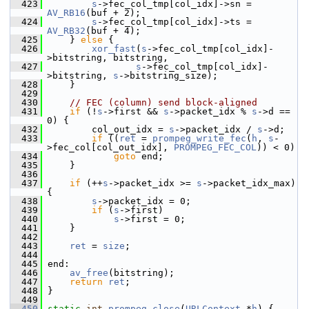
  423
s
->fec_col_tmp[col_idx]->sn = 
AV_RB16
(buf + 2);
  424
s
->fec_col_tmp[col_idx]->ts = 
AV_RB32
(buf + 4);
  425
     } 
else
 {
  426
xor_fast
(
s
->fec_col_tmp[col_idx]-
>bitstring, bitstring,
  427
s
->fec_col_tmp[col_idx]-
>bitstring, 
s
->bitstring_size);
  428
     }
  429
  430
// FEC (column) send block-aligned
  431
if
 (!
s
->first && 
s
->packet_idx % 
s
->d == 
0) {
  432
         col_out_idx = 
s
->packet_idx / 
s
->d;
  433
if
 ((
ret
 = 
prompeg_write_fec
(
h
, 
s
-
>fec_col[col_out_idx], 
PROMPEG_FEC_COL
)) < 0)
  434
goto
 end;
  435
     }
  436
  437
if
 (++
s
->packet_idx >= 
s
->packet_idx_max) 
{
  438
s
->packet_idx = 0;
  439
if
 (
s
->first)
  440
s
->first = 0;
  441
     }
  442
  443
ret
 = 
size
;
  444
  445
 end:
  446
av_free
(bitstring);
  447
return
ret
;
  448
 }
  449
  450
static
int
prompeg_close
(
URLContext
 *
h
) {