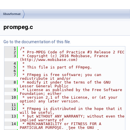
libavformat
prompeg.c
Go to the documentation of this file.
    1
/*
    2
 * Pro-MPEG Code of Practice #3 Release 2 FEC
    3
 * Copyright (c) 2016 Mobibase, France 
(http://www.mobibase.com)
    4
 *
    5
 * This file is part of FFmpeg.
    6
 *
    7
 * FFmpeg is free software; you can 
redistribute it and/or
    8
 * modify it under the terms of the GNU 
Lesser General Public
    9
 * License as published by the Free Software 
Foundation; either
   10
 * version 2.1 of the License, or (at your 
option) any later version.
   11
 *
   12
 * FFmpeg is distributed in the hope that it 
will be useful,
   13
 * but WITHOUT ANY WARRANTY; without even the 
implied warranty of
   14
 * MERCHANTABILITY or FITNESS FOR A 
PARTICULAR PURPOSE.  See the GNU