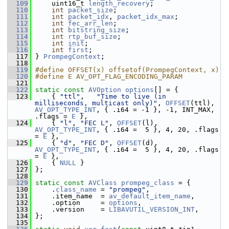
  109
     uint16_t 
length_recovery
;
  110
int
packet_size
;
  111
int
packet_idx
, 
packet_idx_max
;
  112
int
fec_arr_len
;
  113
int
bitstring_size
;
  114
int
rtp_buf_size
;
  115
int
init
;
  116
int
first
;
  117
 } 
PrompegContext
;
  118
  119
#define OFFSET(x) offsetof(PrompegContext, x)
  120
#define E AV_OPT_FLAG_ENCODING_PARAM
  121
  122
static
const
AVOption
options
[] = {
  123
     { 
"ttl"
,   
"Time to live (in 
milliseconds, multicast only)"
, 
OFFSET
(ttl), 
AV_OPT_TYPE_INT
, { .i64 = -1 }, -1, INT_MAX, 
.flags = 
E
 },
  124
     { 
"l"
, 
"FEC L"
, 
OFFSET
(l), 
AV_OPT_TYPE_INT
, { .i64 =  5 }, 4, 20, .flags 
= 
E
 },
  125
     { 
"d"
, 
"FEC D"
, 
OFFSET
(d), 
AV_OPT_TYPE_INT
, { .i64 =  5 }, 4, 20, .flags 
= 
E
 },
  126
     { 
NULL
 }
  127
 };
  128
  129
static
const
AVClass
prompeg_class
 = {
  130
     .
class_name
 = 
"prompeg"
,
  131
     .item_name  = 
av_default_item_name
,
  132
     .option     = 
options
,
  133
     .version    = 
LIBAVUTIL_VERSION_INT
,
  134
 };
  135