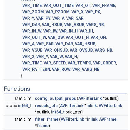
VAR_TIME
,
VAR_OUT_TIME
,
VAR_OT
,
VAR_FRAME
,
VAR_ZOOM
,
VAR_PZOOM
,
VAR_X
,
VAR_PX
,
VAR_Y
,
VAR_PY
,
VAR_A
,
VAR_SAR
,
VAR_DAR
,
VAR_HSUB
,
VAR_VSUB
,
VARS_NB
,
VAR_IN_W
,
VAR_IW
,
VAR_IN_H
,
VAR_IH
,
VAR_OUT_W
,
VAR_OW
,
VAR_OUT_H
,
VAR_OH
,
VAR_A
,
VAR_SAR
,
VAR_DAR
,
VAR_HSUB
,
VAR_VSUB
,
VAR_OHSUB
,
VAR_OVSUB
,
VARS_NB
,
VAR_X
,
VAR_Y
,
VAR_W
,
VAR_H
,
VAR_TIME
,
VAR_SPEED
,
VAR_TEMPO
,
VAR_ORDER
,
VAR_PATTERN
,
VAR_ROW
,
VAR_VARS_NB
}
Functions
static int
config_output_props
(
AVFilterLink
*outlink)
static
int64_t
rescale_pts
(
AVFilterLink
*
inlink
,
AVFilterLink
*outlink,
int64_t
orig_pts)
static int
filter_frame
(
AVFilterLink
*
inlink
,
AVFrame
*
frame
)