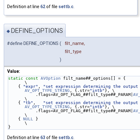
Definition at line
62
of file
settb.c
.
DEFINE_OPTIONS
◆
#define DEFINE_OPTIONS
(
filt_name,
filt_type
)
Value:
static
const
AVOption
 filt_name##_options[] = {                                            
\
    { 
"expr"
, 
"set expression determining the output
AV_OPT_TYPE_STRING
, {.str=
"intb"
}, \
           .flags=AV_OPT_FLAG_##filt_type##_PARAM|
AV
\
    { 
"tb"
,   
"set expression determining the output
AV_OPT_TYPE_STRING
, {.str=
"intb"
}, \
           .flags=AV_OPT_FLAG_##filt_type##_PARAM|
AV
\
    { 
NULL
 }                                                                               
\
}
Definition at line
63
of file
settb.c
.