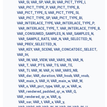
VAR_SI
,
VAR_SP
,
VAR_BI
,
VAR_PICT_TYPE_I
,
VAR_PICT_TYPE_P
,
VAR_PICT_TYPE_B
,
VAR_PICT_TYPE_S
,
VAR_PICT_TYPE_SI
,
VAR_PICT_TYPE_SP
,
VAR_PICT_TYPE_BI
,
VAR_INTERLACE_TYPE
,
VAR_INTERLACE_TYPE_P
,
VAR_INTERLACE_TYPE_T
,
VAR_INTERLACE_TYPE_B
,
VAR_CONSUMED_SAMPLES_N
,
VAR_SAMPLES_N
,
VAR_SAMPLE_RATE
,
VAR_N
,
VAR_SELECTED_N
,
VAR_PREV_SELECTED_N
,
VAR_KEY
,
VAR_SCENE
,
VAR_CONCATDEC_SELECT
,
VAR_IH
,
VAR_IW
,
VAR_VIEW
,
VAR_VARS_NB
,
VAR_N
,
VAR_T
,
VAR_PTS
,
VAR_TS
,
VAR_TE
,
VAR_TI
,
VAR_W
,
VAR_H
,
VAR_VARS_NB
,
VAR_dar
,
VAR_duration
,
VAR_hsub
,
VAR_vsub
,
VAR_main_h
,
VAR_H
,
VAR_main_w
,
VAR_W
,
VAR_n
,
VAR_pict_type
,
VAR_qr_w
,
VAR_w
,
VAR_rendered_padded_qr_w
,
VAR_Q
,
VAR_rendered_qr_w
,
VAR_q
,
VAR_sar
,
VAR_t
,
VAR_x
,
VAR_y
,