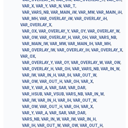
VAR_X
,
VAR_Y
,
VAR_N
,
VAR_T
,
VAR_VARS_NB
,
VAR_MAIN_iW
,
VAR_MW
,
VAR_MAIN_iH
,
VAR_MH
,
VAR_OVERLAY_iW
,
VAR_OVERLAY_iH
,
VAR_OVERLAY_X
,
VAR_OX
,
VAR_OVERLAY_Y
,
VAR_OY
,
VAR_OVERLAY_W
,
VAR_OW
,
VAR_OVERLAY_H
,
VAR_OH
,
VAR_VARS_NB
,
VAR_MAIN_IW
,
VAR_MW
,
VAR_MAIN_IH
,
VAR_MH
,
VAR_OVERLAY_IW
,
VAR_OVERLAY_IH
,
VAR_OVERLAY_X
,
VAR_OX
,
VAR_OVERLAY_Y
,
VAR_OY
,
VAR_OVERLAY_W
,
VAR_OW
,
VAR_OVERLAY_H
,
VAR_OH
,
VAR_VARS_NB
,
VAR_IN_W
,
VAR_IW
,
VAR_IN_H
,
VAR_IH
,
VAR_OUT_W
,
VAR_OW
,
VAR_OUT_H
,
VAR_OH
,
VAR_X
,
VAR_Y
,
VAR_A
,
VAR_SAR
,
VAR_DAR
,
VAR_HSUB
,
VAR_VSUB
,
VARS_NB
,
VAR_IN_W
,
VAR_IW
,
VAR_IN_H
,
VAR_IH
,
VAR_OUT_W
,
VAR_OW
,
VAR_OUT_H
,
VAR_OH
,
VAR_X
,
VAR_Y
,
VAR_A
,
VAR_SAR
,
VAR_DAR
,
VARS_NB
,
VAR_IN_W
,
VAR_IW
,
VAR_IN_H
,
VAR_IH
,
VAR_OUT_W
,
VAR_OW
,
VAR_OUT_H
,