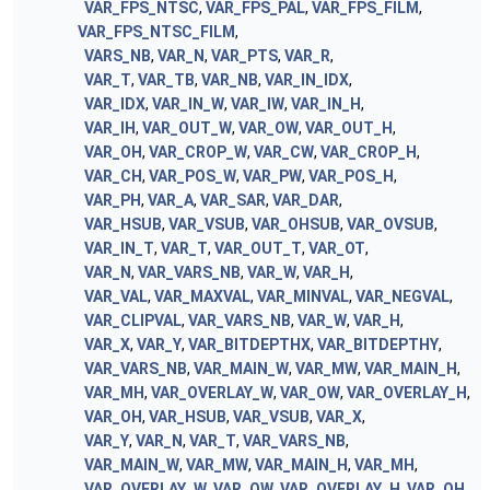
VAR_FPS_NTSC
,
VAR_FPS_PAL
,
VAR_FPS_FILM
,
VAR_FPS_NTSC_FILM
,
VARS_NB
,
VAR_N
,
VAR_PTS
,
VAR_R
,
VAR_T
,
VAR_TB
,
VAR_NB
,
VAR_IN_IDX
,
VAR_IDX
,
VAR_IN_W
,
VAR_IW
,
VAR_IN_H
,
VAR_IH
,
VAR_OUT_W
,
VAR_OW
,
VAR_OUT_H
,
VAR_OH
,
VAR_CROP_W
,
VAR_CW
,
VAR_CROP_H
,
VAR_CH
,
VAR_POS_W
,
VAR_PW
,
VAR_POS_H
,
VAR_PH
,
VAR_A
,
VAR_SAR
,
VAR_DAR
,
VAR_HSUB
,
VAR_VSUB
,
VAR_OHSUB
,
VAR_OVSUB
,
VAR_IN_T
,
VAR_T
,
VAR_OUT_T
,
VAR_OT
,
VAR_N
,
VAR_VARS_NB
,
VAR_W
,
VAR_H
,
VAR_VAL
,
VAR_MAXVAL
,
VAR_MINVAL
,
VAR_NEGVAL
,
VAR_CLIPVAL
,
VAR_VARS_NB
,
VAR_W
,
VAR_H
,
VAR_X
,
VAR_Y
,
VAR_BITDEPTHX
,
VAR_BITDEPTHY
,
VAR_VARS_NB
,
VAR_MAIN_W
,
VAR_MW
,
VAR_MAIN_H
,
VAR_MH
,
VAR_OVERLAY_W
,
VAR_OW
,
VAR_OVERLAY_H
,
VAR_OH
,
VAR_HSUB
,
VAR_VSUB
,
VAR_X
,
VAR_Y
,
VAR_N
,
VAR_T
,
VAR_VARS_NB
,
VAR_MAIN_W
,
VAR_MW
,
VAR_MAIN_H
,
VAR_MH
,
VAR_OVERLAY_W
,
VAR_OW
,
VAR_OVERLAY_H
,
VAR_OH
,