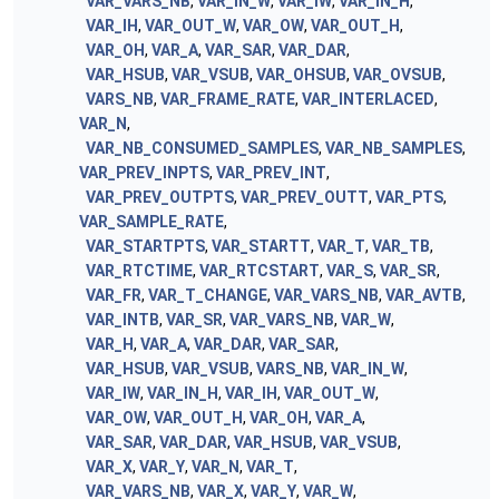
VAR_VARS_NB
,
VAR_IN_W
,
VAR_IW
,
VAR_IN_H
,
VAR_IH
,
VAR_OUT_W
,
VAR_OW
,
VAR_OUT_H
,
VAR_OH
,
VAR_A
,
VAR_SAR
,
VAR_DAR
,
VAR_HSUB
,
VAR_VSUB
,
VAR_OHSUB
,
VAR_OVSUB
,
VARS_NB
,
VAR_FRAME_RATE
,
VAR_INTERLACED
,
VAR_N
,
VAR_NB_CONSUMED_SAMPLES
,
VAR_NB_SAMPLES
,
VAR_PREV_INPTS
,
VAR_PREV_INT
,
VAR_PREV_OUTPTS
,
VAR_PREV_OUTT
,
VAR_PTS
,
VAR_SAMPLE_RATE
,
VAR_STARTPTS
,
VAR_STARTT
,
VAR_T
,
VAR_TB
,
VAR_RTCTIME
,
VAR_RTCSTART
,
VAR_S
,
VAR_SR
,
VAR_FR
,
VAR_T_CHANGE
,
VAR_VARS_NB
,
VAR_AVTB
,
VAR_INTB
,
VAR_SR
,
VAR_VARS_NB
,
VAR_W
,
VAR_H
,
VAR_A
,
VAR_DAR
,
VAR_SAR
,
VAR_HSUB
,
VAR_VSUB
,
VARS_NB
,
VAR_IN_W
,
VAR_IW
,
VAR_IN_H
,
VAR_IH
,
VAR_OUT_W
,
VAR_OW
,
VAR_OUT_H
,
VAR_OH
,
VAR_A
,
VAR_SAR
,
VAR_DAR
,
VAR_HSUB
,
VAR_VSUB
,
VAR_X
,
VAR_Y
,
VAR_N
,
VAR_T
,
VAR_VARS_NB
,
VAR_X
,
VAR_Y
,
VAR_W
,