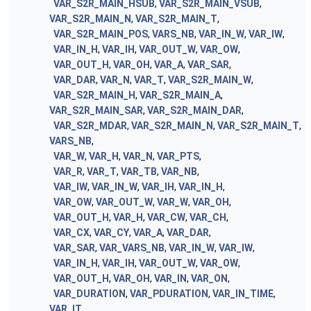
VAR_S2R_MAIN_HSUB
,
VAR_S2R_MAIN_VSUB
,
VAR_S2R_MAIN_N
,
VAR_S2R_MAIN_T
,
VAR_S2R_MAIN_POS
,
VARS_NB
,
VAR_IN_W
,
VAR_IW
,
VAR_IN_H
,
VAR_IH
,
VAR_OUT_W
,
VAR_OW
,
VAR_OUT_H
,
VAR_OH
,
VAR_A
,
VAR_SAR
,
VAR_DAR
,
VAR_N
,
VAR_T
,
VAR_S2R_MAIN_W
,
VAR_S2R_MAIN_H
,
VAR_S2R_MAIN_A
,
VAR_S2R_MAIN_SAR
,
VAR_S2R_MAIN_DAR
,
VAR_S2R_MDAR
,
VAR_S2R_MAIN_N
,
VAR_S2R_MAIN_T
,
VARS_NB
,
VAR_W
,
VAR_H
,
VAR_N
,
VAR_PTS
,
VAR_R
,
VAR_T
,
VAR_TB
,
VAR_NB
,
VAR_IW
,
VAR_IN_W
,
VAR_IH
,
VAR_IN_H
,
VAR_OW
,
VAR_OUT_W
,
VAR_W
,
VAR_OH
,
VAR_OUT_H
,
VAR_H
,
VAR_CW
,
VAR_CH
,
VAR_CX
,
VAR_CY
,
VAR_A
,
VAR_DAR
,
VAR_SAR
,
VAR_VARS_NB
,
VAR_IN_W
,
VAR_IW
,
VAR_IN_H
,
VAR_IH
,
VAR_OUT_W
,
VAR_OW
,
VAR_OUT_H
,
VAR_OH
,
VAR_IN
,
VAR_ON
,
VAR_DURATION
,
VAR_PDURATION
,
VAR_IN_TIME
,
VAR_IT
,