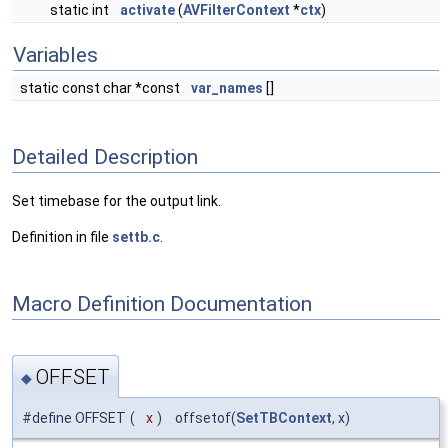
static int
activate
(
AVFilterContext
*
ctx
)
Variables
static const char *const
var_names
[]
Detailed Description
Set timebase for the output link.
Definition in file
settb.c
.
Macro Definition Documentation
OFFSET
◆
#define OFFSET
(
x
)
offsetof(
SetTBContext
, x)