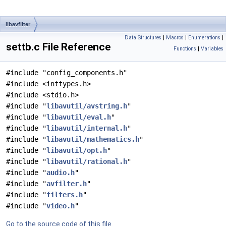
libavfilter
Data Structures
|
Macros
|
Enumerations
|
settb.c File Reference
Functions
|
Variables
#include "config_components.h"
#include <inttypes.h>
#include <stdio.h>
#include "
libavutil/avstring.h
"
#include "
libavutil/eval.h
"
#include "
libavutil/internal.h
"
#include "
libavutil/mathematics.h
"
#include "
libavutil/opt.h
"
#include "
libavutil/rational.h
"
#include "
audio.h
"
#include "
avfilter.h
"
#include "
filters.h
"
#include "
video.h
"
Go to the source code of this file.