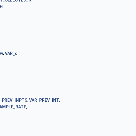
EV_SELECTED_N
,
IH
,
_w
,
VAR_q
,
_PREV_INPTS
,
VAR_PREV_INT
,
AMPLE_RATE
,