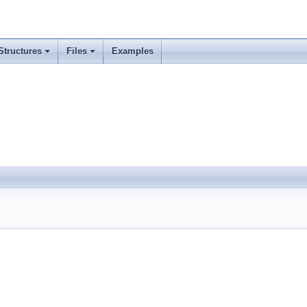
Structures
Files
Examples