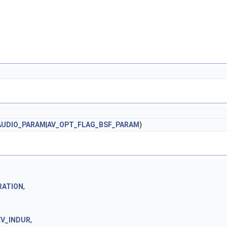
AUDIO_PARAM
|
AV_OPT_FLAG_BSF_PARAM
)
RATION
,
EV_INDUR
,