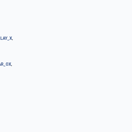
LAY_X
,
AR_OX
,