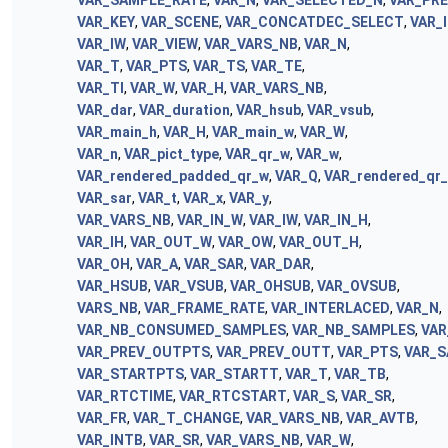
VAR_SAMPLE_RATE
,
VAR_N
,
VAR_SELECTED_N
,
VAR_PR
VAR_KEY
,
VAR_SCENE
,
VAR_CONCATDEC_SELECT
,
VAR_
VAR_IW
,
VAR_VIEW
,
VAR_VARS_NB
,
VAR_N
,
VAR_T
,
VAR_PTS
,
VAR_TS
,
VAR_TE
,
VAR_TI
,
VAR_W
,
VAR_H
,
VAR_VARS_NB
,
VAR_dar
,
VAR_duration
,
VAR_hsub
,
VAR_vsub
,
VAR_main_h
,
VAR_H
,
VAR_main_w
,
VAR_W
,
VAR_n
,
VAR_pict_type
,
VAR_qr_w
,
VAR_w
,
VAR_rendered_padded_qr_w
,
VAR_Q
,
VAR_rendered_qr
VAR_sar
,
VAR_t
,
VAR_x
,
VAR_y
,
VAR_VARS_NB
,
VAR_IN_W
,
VAR_IW
,
VAR_IN_H
,
VAR_IH
,
VAR_OUT_W
,
VAR_OW
,
VAR_OUT_H
,
VAR_OH
,
VAR_A
,
VAR_SAR
,
VAR_DAR
,
VAR_HSUB
,
VAR_VSUB
,
VAR_OHSUB
,
VAR_OVSUB
,
VARS_NB
,
VAR_FRAME_RATE
,
VAR_INTERLACED
,
VAR_N
,
VAR_NB_CONSUMED_SAMPLES
,
VAR_NB_SAMPLES
,
VAR
VAR_PREV_OUTPTS
,
VAR_PREV_OUTT
,
VAR_PTS
,
VAR_S
VAR_STARTPTS
,
VAR_STARTT
,
VAR_T
,
VAR_TB
,
VAR_RTCTIME
,
VAR_RTCSTART
,
VAR_S
,
VAR_SR
,
VAR_FR
,
VAR_T_CHANGE
,
VAR_VARS_NB
,
VAR_AVTB
,
VAR_INTB
,
VAR_SR
,
VAR_VARS_NB
,
VAR_W
,