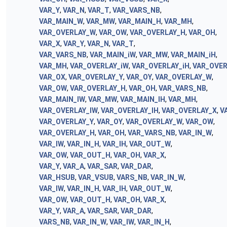
VAR_Y
,
VAR_N
,
VAR_T
,
VAR_VARS_NB
,
VAR_MAIN_W
,
VAR_MW
,
VAR_MAIN_H
,
VAR_MH
,
VAR_OVERLAY_W
,
VAR_OW
,
VAR_OVERLAY_H
,
VAR_OH
,
VAR_X
,
VAR_Y
,
VAR_N
,
VAR_T
,
VAR_VARS_NB
,
VAR_MAIN_iW
,
VAR_MW
,
VAR_MAIN_iH
,
VAR_MH
,
VAR_OVERLAY_iW
,
VAR_OVERLAY_iH
,
VAR_OVER
VAR_OX
,
VAR_OVERLAY_Y
,
VAR_OY
,
VAR_OVERLAY_W
,
VAR_OW
,
VAR_OVERLAY_H
,
VAR_OH
,
VAR_VARS_NB
,
VAR_MAIN_IW
,
VAR_MW
,
VAR_MAIN_IH
,
VAR_MH
,
VAR_OVERLAY_IW
,
VAR_OVERLAY_IH
,
VAR_OVERLAY_X
,
V
VAR_OVERLAY_Y
,
VAR_OY
,
VAR_OVERLAY_W
,
VAR_OW
,
VAR_OVERLAY_H
,
VAR_OH
,
VAR_VARS_NB
,
VAR_IN_W
,
VAR_IW
,
VAR_IN_H
,
VAR_IH
,
VAR_OUT_W
,
VAR_OW
,
VAR_OUT_H
,
VAR_OH
,
VAR_X
,
VAR_Y
,
VAR_A
,
VAR_SAR
,
VAR_DAR
,
VAR_HSUB
,
VAR_VSUB
,
VARS_NB
,
VAR_IN_W
,
VAR_IW
,
VAR_IN_H
,
VAR_IH
,
VAR_OUT_W
,
VAR_OW
,
VAR_OUT_H
,
VAR_OH
,
VAR_X
,
VAR_Y
,
VAR_A
,
VAR_SAR
,
VAR_DAR
,
VARS_NB
,
VAR_IN_W
,
VAR_IW
,
VAR_IN_H
,