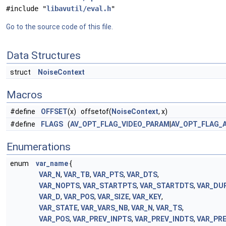
#include "
libavutil/eval.h
"
Go to the source code of this file.
Data Structures
struct
NoiseContext
Macros
#define
OFFSET
(x) offsetof(
NoiseContext
, x)
#define
FLAGS
(
AV_OPT_FLAG_VIDEO_PARAM
|
AV_OPT_FLAG_
Enumerations
enum
var_name
{
VAR_N
,
VAR_TB
,
VAR_PTS
,
VAR_DTS
,
VAR_NOPTS
,
VAR_STARTPTS
,
VAR_STARTDTS
,
VAR_DU
VAR_D
,
VAR_POS
,
VAR_SIZE
,
VAR_KEY
,
VAR_STATE
,
VAR_VARS_NB
,
VAR_N
,
VAR_TS
,
VAR_POS
,
VAR_PREV_INPTS
,
VAR_PREV_INDTS
,
VAR_PR