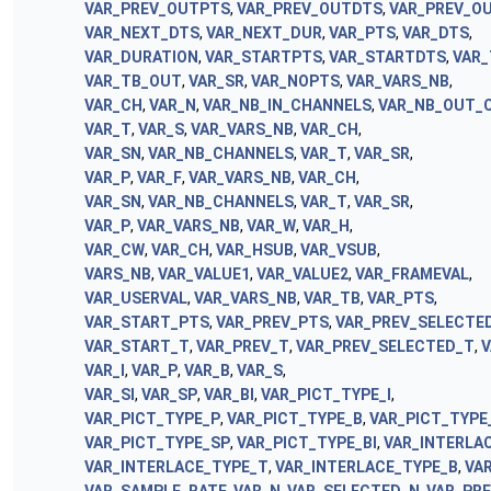
VAR_PREV_OUTPTS
,
VAR_PREV_OUTDTS
,
VAR_PREV_O
VAR_NEXT_DTS
,
VAR_NEXT_DUR
,
VAR_PTS
,
VAR_DTS
,
VAR_DURATION
,
VAR_STARTPTS
,
VAR_STARTDTS
,
VAR_
VAR_TB_OUT
,
VAR_SR
,
VAR_NOPTS
,
VAR_VARS_NB
,
VAR_CH
,
VAR_N
,
VAR_NB_IN_CHANNELS
,
VAR_NB_OUT_
VAR_T
,
VAR_S
,
VAR_VARS_NB
,
VAR_CH
,
VAR_SN
,
VAR_NB_CHANNELS
,
VAR_T
,
VAR_SR
,
VAR_P
,
VAR_F
,
VAR_VARS_NB
,
VAR_CH
,
VAR_SN
,
VAR_NB_CHANNELS
,
VAR_T
,
VAR_SR
,
VAR_P
,
VAR_VARS_NB
,
VAR_W
,
VAR_H
,
VAR_CW
,
VAR_CH
,
VAR_HSUB
,
VAR_VSUB
,
VARS_NB
,
VAR_VALUE1
,
VAR_VALUE2
,
VAR_FRAMEVAL
,
VAR_USERVAL
,
VAR_VARS_NB
,
VAR_TB
,
VAR_PTS
,
VAR_START_PTS
,
VAR_PREV_PTS
,
VAR_PREV_SELECTE
VAR_START_T
,
VAR_PREV_T
,
VAR_PREV_SELECTED_T
,
V
VAR_I
,
VAR_P
,
VAR_B
,
VAR_S
,
VAR_SI
,
VAR_SP
,
VAR_BI
,
VAR_PICT_TYPE_I
,
VAR_PICT_TYPE_P
,
VAR_PICT_TYPE_B
,
VAR_PICT_TYPE
VAR_PICT_TYPE_SP
,
VAR_PICT_TYPE_BI
,
VAR_INTERLA
VAR_INTERLACE_TYPE_T
,
VAR_INTERLACE_TYPE_B
,
VA