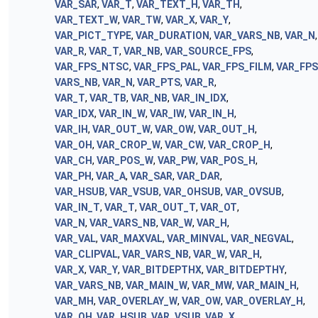
VAR_SAR
,
VAR_T
,
VAR_TEXT_H
,
VAR_TH
,
VAR_TEXT_W
,
VAR_TW
,
VAR_X
,
VAR_Y
,
VAR_PICT_TYPE
,
VAR_DURATION
,
VAR_VARS_NB
,
VAR_N
,
VAR_R
,
VAR_T
,
VAR_NB
,
VAR_SOURCE_FPS
,
VAR_FPS_NTSC
,
VAR_FPS_PAL
,
VAR_FPS_FILM
,
VAR_FP
VARS_NB
,
VAR_N
,
VAR_PTS
,
VAR_R
,
VAR_T
,
VAR_TB
,
VAR_NB
,
VAR_IN_IDX
,
VAR_IDX
,
VAR_IN_W
,
VAR_IW
,
VAR_IN_H
,
VAR_IH
,
VAR_OUT_W
,
VAR_OW
,
VAR_OUT_H
,
VAR_OH
,
VAR_CROP_W
,
VAR_CW
,
VAR_CROP_H
,
VAR_CH
,
VAR_POS_W
,
VAR_PW
,
VAR_POS_H
,
VAR_PH
,
VAR_A
,
VAR_SAR
,
VAR_DAR
,
VAR_HSUB
,
VAR_VSUB
,
VAR_OHSUB
,
VAR_OVSUB
,
VAR_IN_T
,
VAR_T
,
VAR_OUT_T
,
VAR_OT
,
VAR_N
,
VAR_VARS_NB
,
VAR_W
,
VAR_H
,
VAR_VAL
,
VAR_MAXVAL
,
VAR_MINVAL
,
VAR_NEGVAL
,
VAR_CLIPVAL
,
VAR_VARS_NB
,
VAR_W
,
VAR_H
,
VAR_X
,
VAR_Y
,
VAR_BITDEPTHX
,
VAR_BITDEPTHY
,
VAR_VARS_NB
,
VAR_MAIN_W
,
VAR_MW
,
VAR_MAIN_H
,
VAR_MH
,
VAR_OVERLAY_W
,
VAR_OW
,
VAR_OVERLAY_H
,
VAR_OH
,
VAR_HSUB
,
VAR_VSUB
,
VAR_X
,