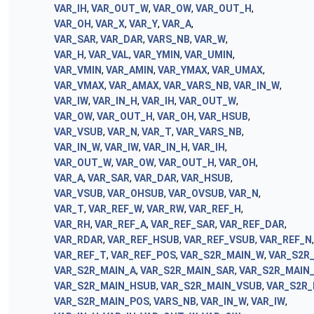
VAR_IH
,
VAR_OUT_W
,
VAR_OW
,
VAR_OUT_H
,
VAR_OH
,
VAR_X
,
VAR_Y
,
VAR_A
,
VAR_SAR
,
VAR_DAR
,
VARS_NB
,
VAR_W
,
VAR_H
,
VAR_VAL
,
VAR_YMIN
,
VAR_UMIN
,
VAR_VMIN
,
VAR_AMIN
,
VAR_YMAX
,
VAR_UMAX
,
VAR_VMAX
,
VAR_AMAX
,
VAR_VARS_NB
,
VAR_IN_W
,
VAR_IW
,
VAR_IN_H
,
VAR_IH
,
VAR_OUT_W
,
VAR_OW
,
VAR_OUT_H
,
VAR_OH
,
VAR_HSUB
,
VAR_VSUB
,
VAR_N
,
VAR_T
,
VAR_VARS_NB
,
VAR_IN_W
,
VAR_IW
,
VAR_IN_H
,
VAR_IH
,
VAR_OUT_W
,
VAR_OW
,
VAR_OUT_H
,
VAR_OH
,
VAR_A
,
VAR_SAR
,
VAR_DAR
,
VAR_HSUB
,
VAR_VSUB
,
VAR_OHSUB
,
VAR_OVSUB
,
VAR_N
,
VAR_T
,
VAR_REF_W
,
VAR_RW
,
VAR_REF_H
,
VAR_RH
,
VAR_REF_A
,
VAR_REF_SAR
,
VAR_REF_DAR
,
VAR_RDAR
,
VAR_REF_HSUB
,
VAR_REF_VSUB
,
VAR_REF_N
,
VAR_REF_T
,
VAR_REF_POS
,
VAR_S2R_MAIN_W
,
VAR_S2R
VAR_S2R_MAIN_A
,
VAR_S2R_MAIN_SAR
,
VAR_S2R_MAIN
VAR_S2R_MAIN_HSUB
,
VAR_S2R_MAIN_VSUB
,
VAR_S2R_
VAR_S2R_MAIN_POS
,
VARS_NB
,
VAR_IN_W
,
VAR_IW
,