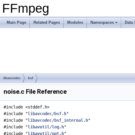
FFmpeg
Main Page
Related Pages
Modules
Namespaces
Data 
libavcodec
bsf
noise.c File Reference
#include <stddef.h>
#include "
libavcodec/bsf.h
"
#include "
libavcodec/bsf_internal.h
"
#include "
libavutil/log.h
"
#include "
libavutil/opt.h
"