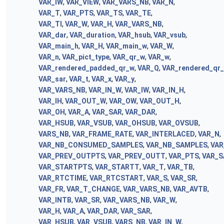
VAR_IW
,
VAR_VIEW
,
VAR_VARS_NB
,
VAR_N
,
VAR_T
,
VAR_PTS
,
VAR_TS
,
VAR_TE
,
VAR_TI
,
VAR_W
,
VAR_H
,
VAR_VARS_NB
,
VAR_dar
,
VAR_duration
,
VAR_hsub
,
VAR_vsub
,
VAR_main_h
,
VAR_H
,
VAR_main_w
,
VAR_W
,
VAR_n
,
VAR_pict_type
,
VAR_qr_w
,
VAR_w
,
VAR_rendered_padded_qr_w
,
VAR_Q
,
VAR_rendered_qr
VAR_sar
,
VAR_t
,
VAR_x
,
VAR_y
,
VAR_VARS_NB
,
VAR_IN_W
,
VAR_IW
,
VAR_IN_H
,
VAR_IH
,
VAR_OUT_W
,
VAR_OW
,
VAR_OUT_H
,
VAR_OH
,
VAR_A
,
VAR_SAR
,
VAR_DAR
,
VAR_HSUB
,
VAR_VSUB
,
VAR_OHSUB
,
VAR_OVSUB
,
VARS_NB
,
VAR_FRAME_RATE
,
VAR_INTERLACED
,
VAR_N
,
VAR_NB_CONSUMED_SAMPLES
,
VAR_NB_SAMPLES
,
VAR
VAR_PREV_OUTPTS
,
VAR_PREV_OUTT
,
VAR_PTS
,
VAR_S
VAR_STARTPTS
,
VAR_STARTT
,
VAR_T
,
VAR_TB
,
VAR_RTCTIME
,
VAR_RTCSTART
,
VAR_S
,
VAR_SR
,
VAR_FR
,
VAR_T_CHANGE
,
VAR_VARS_NB
,
VAR_AVTB
,
VAR_INTB
,
VAR_SR
,
VAR_VARS_NB
,
VAR_W
,
VAR_H
,
VAR_A
,
VAR_DAR
,
VAR_SAR
,
VAR_HSUB
,
VAR_VSUB
,
VARS_NB
,
VAR_IN_W
,