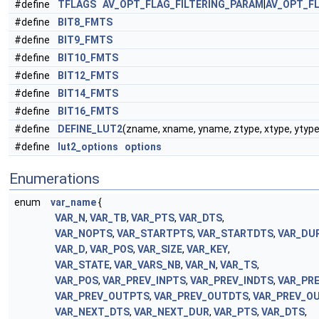
#define
TFLAGS
AV_OPT_FLAG_FILTERING_PARAM
|
AV_OPT_F
#define
BIT8_FMTS
#define
BIT9_FMTS
#define
BIT10_FMTS
#define
BIT12_FMTS
#define
BIT14_FMTS
#define
BIT16_FMTS
#define
DEFINE_LUT2
(zname, xname, yname, ztype, xtype, ytype, z
#define
lut2_options
options
Enumerations
enum
var_name
{
VAR_N
,
VAR_TB
,
VAR_PTS
,
VAR_DTS
,
VAR_NOPTS
,
VAR_STARTPTS
,
VAR_STARTDTS
,
VAR_DU
VAR_D
,
VAR_POS
,
VAR_SIZE
,
VAR_KEY
,
VAR_STATE
,
VAR_VARS_NB
,
VAR_N
,
VAR_TS
,
VAR_POS
,
VAR_PREV_INPTS
,
VAR_PREV_INDTS
,
VAR_PR
VAR_PREV_OUTPTS
,
VAR_PREV_OUTDTS
,
VAR_PREV_O
VAR_NEXT_DTS
,
VAR_NEXT_DUR
,
VAR_PTS
,
VAR_DTS
,