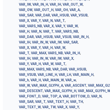
VAR_IW
,
VAR_IN_H
,
VAR_IH
,
VAR_OUT_W
,
VAR_OW
,
VAR_OUT_H
,
VAR_OH
,
VAR_A
,
VAR_SAR
,
VAR_DAR
,
VAR_HSUB
,
VAR_VSUB
,
VAR_X
,
VAR_Y
,
VAR_N
,
VAR_T
,
VAR_VARS_NB
,
VAR_X
,
VAR_Y
,
VAR_W
,
VAR_H
,
VAR_N
,
VAR_T
,
VAR_VARS_NB
,
VAR_DAR
,
VAR_HSUB
,
VAR_VSUB
,
VAR_IN_H
,
VAR_IH
,
VAR_IN_W
,
VAR_IW
,
VAR_SAR
,
VAR_X
,
VAR_Y
,
VAR_H
,
VAR_W
,
VAR_T
,
VAR_MAX
,
VARS_NB
,
VAR_IN_H
,
VAR_IH
,
VAR_IN_W
,
VAR_IW
,
VAR_X
,
VAR_Y
,
VAR_H
,
VAR_W
,
VAR_T
,
VAR_MAX
,
VARS_NB
,
VAR_DAR
,
VAR_HSUB
,
VAR_VSUB
,
VAR_LINE_H
,
VAR_LH
,
VAR_MAIN_H
,
VAR_h
,
VAR_H
,
VAR_MAIN_W
,
VAR_w
,
VAR_W
,
VAR_MAX_GLYPH_A
,
VAR_ASCENT
,
VAR_MAX_GL
VAR_DESCENT
,
VAR_MAX_GLYPH_H
,
VAR_MAX_GLYPH_
VAR_FONT_D
,
VAR_TOP_A
,
VAR_BOTTOM_D
,
VAR_N
,
VAR_SAR
,
VAR_T
,
VAR_TEXT_H
,
VAR_TH
,
VAR_TEXT_W
,
VAR_TW
,
VAR_X
,
VAR_Y
,