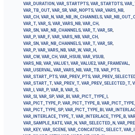
VAR_DURATION
,
VAR_STARTPTS
,
VAR_STARTDTS
,
VAR_
VAR_TB_OUT
,
VAR_SR
,
VAR_NOPTS
,
VAR_VARS_NB
,
VAR_CH
,
VAR_N
,
VAR_NB_IN_CHANNELS
,
VAR_NB_OUT_
VAR_T
,
VAR_S
,
VAR_VARS_NB
,
VAR_CH
,
VAR_SN
,
VAR_NB_CHANNELS
,
VAR_T
,
VAR_SR
,
VAR_P
,
VAR_F
,
VAR_VARS_NB
,
VAR_CH
,
VAR_SN
,
VAR_NB_CHANNELS
,
VAR_T
,
VAR_SR
,
VAR_P
,
VAR_VARS_NB
,
VAR_W
,
VAR_H
,
VAR_CW
,
VAR_CH
,
VAR_HSUB
,
VAR_VSUB
,
VARS_NB
,
VAR_VALUE1
,
VAR_VALUE2
,
VAR_FRAMEVAL
,
VAR_USERVAL
,
VAR_VARS_NB
,
VAR_TB
,
VAR_PTS
,
VAR_START_PTS
,
VAR_PREV_PTS
,
VAR_PREV_SELECTE
VAR_START_T
,
VAR_PREV_T
,
VAR_PREV_SELECTED_T
,
V
VAR_I
,
VAR_P
,
VAR_B
,
VAR_S
,
VAR_SI
,
VAR_SP
,
VAR_BI
,
VAR_PICT_TYPE_I
,
VAR_PICT_TYPE_P
,
VAR_PICT_TYPE_B
,
VAR_PICT_TYPE
VAR_PICT_TYPE_SP
,
VAR_PICT_TYPE_BI
,
VAR_INTERLA
VAR_INTERLACE_TYPE_T
,
VAR_INTERLACE_TYPE_B
,
VA
VAR_SAMPLE_RATE
,
VAR_N
,
VAR_SELECTED_N
,
VAR_PR
VAR_KEY
,
VAR_SCENE
,
VAR_CONCATDEC_SELECT
,
VAR_