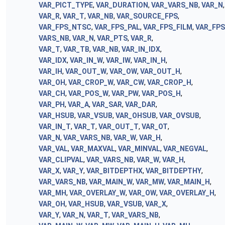
VAR_PICT_TYPE
,
VAR_DURATION
,
VAR_VARS_NB
,
VAR_N
,
VAR_R
,
VAR_T
,
VAR_NB
,
VAR_SOURCE_FPS
,
VAR_FPS_NTSC
,
VAR_FPS_PAL
,
VAR_FPS_FILM
,
VAR_FP
VARS_NB
,
VAR_N
,
VAR_PTS
,
VAR_R
,
VAR_T
,
VAR_TB
,
VAR_NB
,
VAR_IN_IDX
,
VAR_IDX
,
VAR_IN_W
,
VAR_IW
,
VAR_IN_H
,
VAR_IH
,
VAR_OUT_W
,
VAR_OW
,
VAR_OUT_H
,
VAR_OH
,
VAR_CROP_W
,
VAR_CW
,
VAR_CROP_H
,
VAR_CH
,
VAR_POS_W
,
VAR_PW
,
VAR_POS_H
,
VAR_PH
,
VAR_A
,
VAR_SAR
,
VAR_DAR
,
VAR_HSUB
,
VAR_VSUB
,
VAR_OHSUB
,
VAR_OVSUB
,
VAR_IN_T
,
VAR_T
,
VAR_OUT_T
,
VAR_OT
,
VAR_N
,
VAR_VARS_NB
,
VAR_W
,
VAR_H
,
VAR_VAL
,
VAR_MAXVAL
,
VAR_MINVAL
,
VAR_NEGVAL
,
VAR_CLIPVAL
,
VAR_VARS_NB
,
VAR_W
,
VAR_H
,
VAR_X
,
VAR_Y
,
VAR_BITDEPTHX
,
VAR_BITDEPTHY
,
VAR_VARS_NB
,
VAR_MAIN_W
,
VAR_MW
,
VAR_MAIN_H
,
VAR_MH
,
VAR_OVERLAY_W
,
VAR_OW
,
VAR_OVERLAY_H
,
VAR_OH
,
VAR_HSUB
,
VAR_VSUB
,
VAR_X
,
VAR_Y
,
VAR_N
,
VAR_T
,
VAR_VARS_NB
,