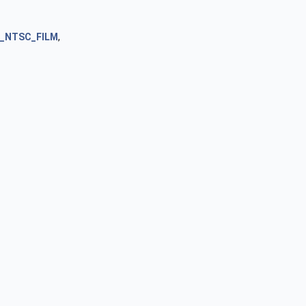
S_NTSC_FILM
,