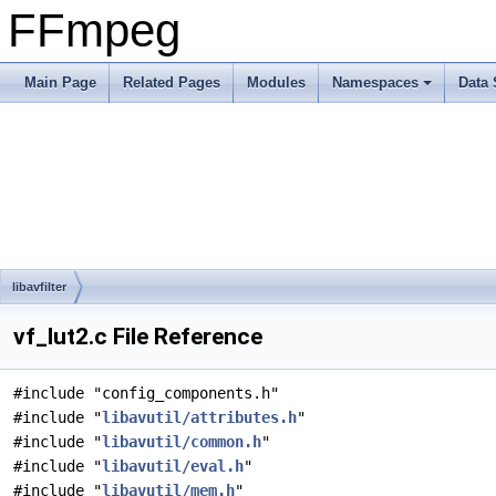
FFmpeg
Main Page
Related Pages
Modules
Namespaces
Data 
libavfilter
vf_lut2.c File Reference
#include "config_components.h"
#include "
libavutil/attributes.h
"
#include "
libavutil/common.h
"
#include "
libavutil/eval.h
"
#include "
libavutil/mem.h
"