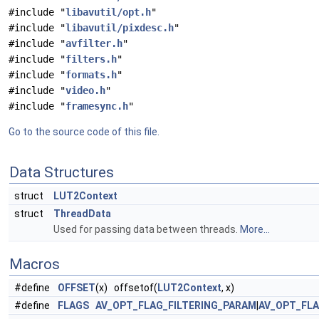
#include "
libavutil/opt.h
"
#include "
libavutil/pixdesc.h
"
#include "
avfilter.h
"
#include "
filters.h
"
#include "
formats.h
"
#include "
video.h
"
#include "
framesync.h
"
Go to the source code of this file.
Data Structures
struct
LUT2Context
struct
ThreadData
Used for passing data between threads.
More...
Macros
#define
OFFSET
(x) offsetof(
LUT2Context
, x)
#define
FLAGS
AV_OPT_FLAG_FILTERING_PARAM
|
AV_OPT_FL