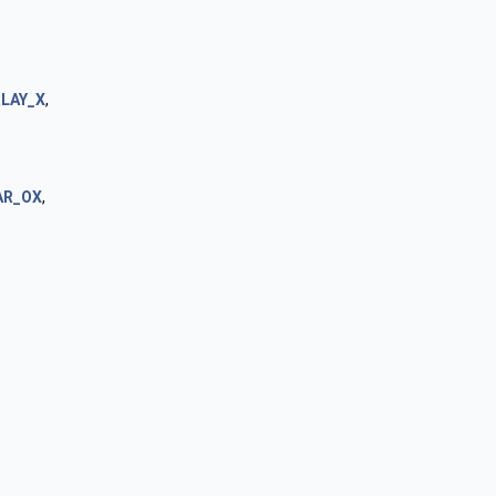
LAY_X
,
AR_OX
,