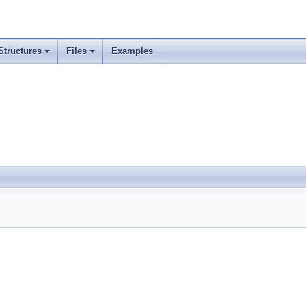
Structures
Files
Examples