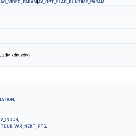
LAG_VIDEO_PARAM
|
AV_OPT_FLAG_RUNTIME_PARAM
div, xdiv, ydiv)
RATION
,
EV_INDUR
,
UTDUR
,
VAR_NEXT_PTS
,