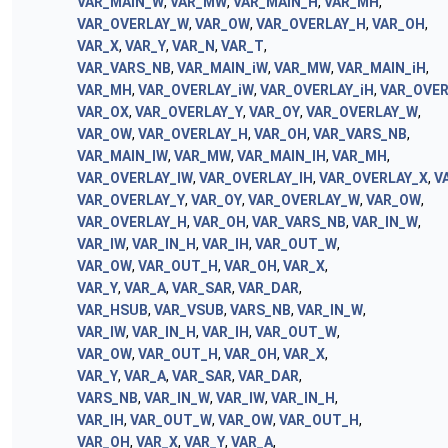
VAR_MAIN_W
,
VAR_MW
,
VAR_MAIN_H
,
VAR_MH
,
VAR_OVERLAY_W
,
VAR_OW
,
VAR_OVERLAY_H
,
VAR_OH
,
VAR_X
,
VAR_Y
,
VAR_N
,
VAR_T
,
VAR_VARS_NB
,
VAR_MAIN_iW
,
VAR_MW
,
VAR_MAIN_iH
,
VAR_MH
,
VAR_OVERLAY_iW
,
VAR_OVERLAY_iH
,
VAR_OVER
VAR_OX
,
VAR_OVERLAY_Y
,
VAR_OY
,
VAR_OVERLAY_W
,
VAR_OW
,
VAR_OVERLAY_H
,
VAR_OH
,
VAR_VARS_NB
,
VAR_MAIN_IW
,
VAR_MW
,
VAR_MAIN_IH
,
VAR_MH
,
VAR_OVERLAY_IW
,
VAR_OVERLAY_IH
,
VAR_OVERLAY_X
,
V
VAR_OVERLAY_Y
,
VAR_OY
,
VAR_OVERLAY_W
,
VAR_OW
,
VAR_OVERLAY_H
,
VAR_OH
,
VAR_VARS_NB
,
VAR_IN_W
,
VAR_IW
,
VAR_IN_H
,
VAR_IH
,
VAR_OUT_W
,
VAR_OW
,
VAR_OUT_H
,
VAR_OH
,
VAR_X
,
VAR_Y
,
VAR_A
,
VAR_SAR
,
VAR_DAR
,
VAR_HSUB
,
VAR_VSUB
,
VARS_NB
,
VAR_IN_W
,
VAR_IW
,
VAR_IN_H
,
VAR_IH
,
VAR_OUT_W
,
VAR_OW
,
VAR_OUT_H
,
VAR_OH
,
VAR_X
,
VAR_Y
,
VAR_A
,
VAR_SAR
,
VAR_DAR
,
VARS_NB
,
VAR_IN_W
,
VAR_IW
,
VAR_IN_H
,
VAR_IH
,
VAR_OUT_W
,
VAR_OW
,
VAR_OUT_H
,
VAR_OH
,
VAR_X
,
VAR_Y
,
VAR_A
,