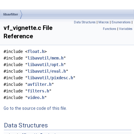
libavfilter
Data Structures
|
Macros
|
Enumerations
|
vf_vignette.c File
Functions
|
Variables
Reference
#include <
float.h
>
#include "
libavutil/mem.h
"
#include "
libavutil/opt.h
"
#include "
libavutil/eval.h
"
#include "
libavutil/pixdesc.h
"
#include "
avfilter.h
"
#include "
filters.h
"
#include "
video.h
"
Go to the source code of this file.
Data Structures