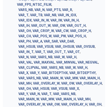
VAR_FPS_NTSC_FILM
,
VARS_NB
,
VAR_N
,
VAR_PTS
,
VAR_R
,
VAR_T
,
VAR_TB
,
VAR_NB
,
VAR_IN_IDX
,
VAR_IDX
,
VAR_IN_W
,
VAR_IW
,
VAR_IN_H
,
VAR_IH
,
VAR_OUT_W
,
VAR_OW
,
VAR_OUT_H
,
VAR_OH
,
VAR_CROP_W
,
VAR_CW
,
VAR_CROP_H
,
VAR_CH
,
VAR_POS_W
,
VAR_PW
,
VAR_POS_H
,
VAR_PH
,
VAR_A
,
VAR_SAR
,
VAR_DAR
,
VAR_HSUB
,
VAR_VSUB
,
VAR_OHSUB
,
VAR_OVSUB
,
VAR_IN_T
,
VAR_T
,
VAR_OUT_T
,
VAR_OT
,
VAR_N
,
VAR_VARS_NB
,
VAR_W
,
VAR_H
,
VAR_VAL
,
VAR_MAXVAL
,
VAR_MINVAL
,
VAR_NEGVAL
,
VAR_CLIPVAL
,
VAR_VARS_NB
,
VAR_W
,
VAR_H
,
VAR_X
,
VAR_Y
,
VAR_BITDEPTHX
,
VAR_BITDEPTHY
,
VAR_VARS_NB
,
VAR_MAIN_W
,
VAR_MW
,
VAR_MAIN_H
,
VAR_MH
,
VAR_OVERLAY_W
,
VAR_OW
,
VAR_OVERLAY_H
,
VAR_OH
,
VAR_HSUB
,
VAR_VSUB
,
VAR_X
,
VAR_Y
,
VAR_N
,
VAR_T
,
VAR_VARS_NB
,
VAR_MAIN_W
,
VAR_MW
,
VAR_MAIN_H
,
VAR_MH
,
VAR_OVERLAY_W
,
VAR_OW
,
VAR_OVERLAY_H
,
VAR_OH
,