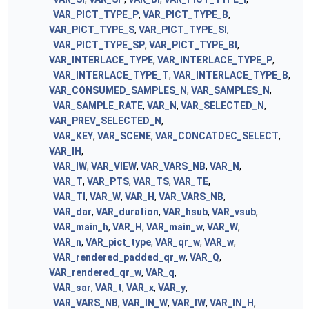
VAR_PICT_TYPE_P
,
VAR_PICT_TYPE_B
,
VAR_PICT_TYPE_S
,
VAR_PICT_TYPE_SI
,
VAR_PICT_TYPE_SP
,
VAR_PICT_TYPE_BI
,
VAR_INTERLACE_TYPE
,
VAR_INTERLACE_TYPE_P
,
VAR_INTERLACE_TYPE_T
,
VAR_INTERLACE_TYPE_B
,
VAR_CONSUMED_SAMPLES_N
,
VAR_SAMPLES_N
,
VAR_SAMPLE_RATE
,
VAR_N
,
VAR_SELECTED_N
,
VAR_PREV_SELECTED_N
,
VAR_KEY
,
VAR_SCENE
,
VAR_CONCATDEC_SELECT
,
VAR_IH
,
VAR_IW
,
VAR_VIEW
,
VAR_VARS_NB
,
VAR_N
,
VAR_T
,
VAR_PTS
,
VAR_TS
,
VAR_TE
,
VAR_TI
,
VAR_W
,
VAR_H
,
VAR_VARS_NB
,
VAR_dar
,
VAR_duration
,
VAR_hsub
,
VAR_vsub
,
VAR_main_h
,
VAR_H
,
VAR_main_w
,
VAR_W
,
VAR_n
,
VAR_pict_type
,
VAR_qr_w
,
VAR_w
,
VAR_rendered_padded_qr_w
,
VAR_Q
,
VAR_rendered_qr_w
,
VAR_q
,
VAR_sar
,
VAR_t
,
VAR_x
,
VAR_y
,
VAR_VARS_NB
,
VAR_IN_W
,
VAR_IW
,
VAR_IN_H
,