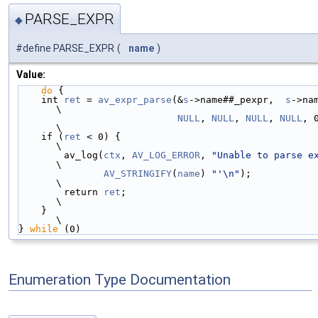
PARSE_EXPR
◆
#define PARSE_EXPR
(
name
)
Value:
do
 {                                            
    int 
ret
 = 
av_expr_parse
(&
s
->name##_pexpr,  
s
->na
\
NULL
, 
NULL
, 
NULL
, 
NULL
, 
\
    if (
ret
 < 0) {                                                          
\
        av_log(
ctx
, 
AV_LOG_ERROR
, 
"Unable to parse e
\
AV_STRINGIFY
(
name
) 
"'\n"
);                                   
\
        return 
ret
;                                                         
\
    }                                                                       
\
} 
while
 (0)
Enumeration Type Documentation