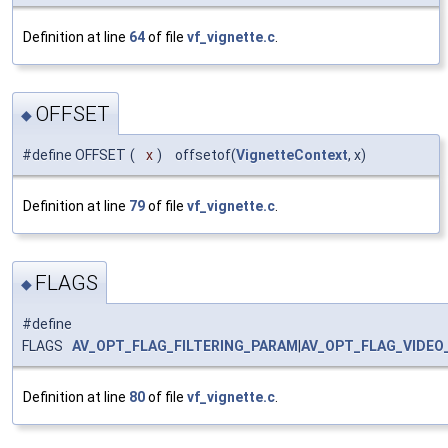
Definition at line
64
of file
vf_vignette.c
.
OFFSET
◆
#define OFFSET
(
x
)
offsetof(
VignetteContext
, x)
Definition at line
79
of file
vf_vignette.c
.
FLAGS
◆
#define
FLAGS
AV_OPT_FLAG_FILTERING_PARAM
|
AV_OPT_FLAG_VIDEO
Definition at line
80
of file
vf_vignette.c
.