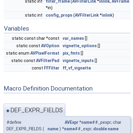
static int
filter_frame
(
AVFilterLink
*
inlink
,
AVFrame
*in)
static int
config_props
(
AVFilterLink
*
inlink
)
Variables
static const char *const
var_names
[]
static const
AVOption
vignette_options
[]
static enum
AVPixelFormat
pix_fmts
[]
static const
AVFilterPad
vignette_inputs
[]
const
FFFilter
ff_vf_vignette
Macro Definition Documentation
DEF_EXPR_FIELDS
◆
#define
AVExpr
*
name
##_pexpr; char
DEF_EXPR_FIELDS
(
name
)
*
name
##_expr;
double
name