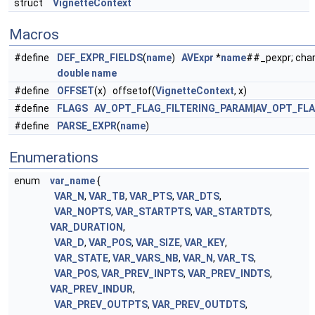
struct
VignetteContext
Macros
#define
DEF_EXPR_FIELDS
(
name
)
AVExpr
*
name
##_pexpr; char
double
name
#define
OFFSET
(x) offsetof(
VignetteContext
, x)
#define
FLAGS
AV_OPT_FLAG_FILTERING_PARAM
|
AV_OPT_FL
#define
PARSE_EXPR
(
name
)
Enumerations
enum
var_name
{
VAR_N
,
VAR_TB
,
VAR_PTS
,
VAR_DTS
,
VAR_NOPTS
,
VAR_STARTPTS
,
VAR_STARTDTS
,
VAR_DURATION
,
VAR_D
,
VAR_POS
,
VAR_SIZE
,
VAR_KEY
,
VAR_STATE
,
VAR_VARS_NB
,
VAR_N
,
VAR_TS
,
VAR_POS
,
VAR_PREV_INPTS
,
VAR_PREV_INDTS
,
VAR_PREV_INDUR
,
VAR_PREV_OUTPTS
,
VAR_PREV_OUTDTS
,