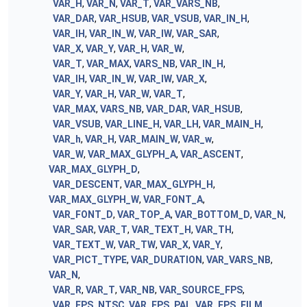
VAR_H
,
VAR_N
,
VAR_T
,
VAR_VARS_NB
,
VAR_DAR
,
VAR_HSUB
,
VAR_VSUB
,
VAR_IN_H
,
VAR_IH
,
VAR_IN_W
,
VAR_IW
,
VAR_SAR
,
VAR_X
,
VAR_Y
,
VAR_H
,
VAR_W
,
VAR_T
,
VAR_MAX
,
VARS_NB
,
VAR_IN_H
,
VAR_IH
,
VAR_IN_W
,
VAR_IW
,
VAR_X
,
VAR_Y
,
VAR_H
,
VAR_W
,
VAR_T
,
VAR_MAX
,
VARS_NB
,
VAR_DAR
,
VAR_HSUB
,
VAR_VSUB
,
VAR_LINE_H
,
VAR_LH
,
VAR_MAIN_H
,
VAR_h
,
VAR_H
,
VAR_MAIN_W
,
VAR_w
,
VAR_W
,
VAR_MAX_GLYPH_A
,
VAR_ASCENT
,
VAR_MAX_GLYPH_D
,
VAR_DESCENT
,
VAR_MAX_GLYPH_H
,
VAR_MAX_GLYPH_W
,
VAR_FONT_A
,
VAR_FONT_D
,
VAR_TOP_A
,
VAR_BOTTOM_D
,
VAR_N
,
VAR_SAR
,
VAR_T
,
VAR_TEXT_H
,
VAR_TH
,
VAR_TEXT_W
,
VAR_TW
,
VAR_X
,
VAR_Y
,
VAR_PICT_TYPE
,
VAR_DURATION
,
VAR_VARS_NB
,
VAR_N
,
VAR_R
,
VAR_T
,
VAR_NB
,
VAR_SOURCE_FPS
,
VAR_FPS_NTSC
,
VAR_FPS_PAL
,
VAR_FPS_FILM
,