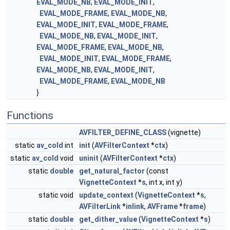
EVAL_MODE_NB
,
EVAL_MODE_INIT
,
EVAL_MODE_FRAME
,
EVAL_MODE_NB
,
EVAL_MODE_INIT
,
EVAL_MODE_FRAME
,
EVAL_MODE_NB
,
EVAL_MODE_INIT
,
EVAL_MODE_FRAME
,
EVAL_MODE_NB
,
EVAL_MODE_INIT
,
EVAL_MODE_FRAME
,
EVAL_MODE_NB
,
EVAL_MODE_INIT
,
EVAL_MODE_FRAME
,
EVAL_MODE_NB
}
Functions
AVFILTER_DEFINE_CLASS
(vignette)
static
av_cold
int
init
(
AVFilterContext
*
ctx
)
static
av_cold
void
uninit
(
AVFilterContext
*
ctx
)
static
double
get_natural_factor
(const
VignetteContext
*
s
, int x, int y)
static void
update_context
(
VignetteContext
*
s
,
AVFilterLink
*
inlink
,
AVFrame
*
frame
)
static
double
get_dither_value
(
VignetteContext
*
s
)