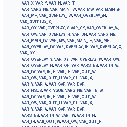
VAR_X
,
VAR_Y
,
VAR_N
,
VAR_T
,
VAR_VARS_NB
,
VAR_MAIN_iW
,
VAR_MW
,
VAR_MAIN_iH
,
VAR_MH
,
VAR_OVERLAY_iW
,
VAR_OVERLAY_iH
,
VAR_OVERLAY_X
,
VAR_OX
,
VAR_OVERLAY_Y
,
VAR_OY
,
VAR_OVERLAY_W
,
VAR_OW
,
VAR_OVERLAY_H
,
VAR_OH
,
VAR_VARS_NB
,
VAR_MAIN_IW
,
VAR_MW
,
VAR_MAIN_IH
,
VAR_MH
,
VAR_OVERLAY_IW
,
VAR_OVERLAY_IH
,
VAR_OVERLAY_X
,
VAR_OX
,
VAR_OVERLAY_Y
,
VAR_OY
,
VAR_OVERLAY_W
,
VAR_OW
,
VAR_OVERLAY_H
,
VAR_OH
,
VAR_VARS_NB
,
VAR_IN_W
,
VAR_IW
,
VAR_IN_H
,
VAR_IH
,
VAR_OUT_W
,
VAR_OW
,
VAR_OUT_H
,
VAR_OH
,
VAR_X
,
VAR_Y
,
VAR_A
,
VAR_SAR
,
VAR_DAR
,
VAR_HSUB
,
VAR_VSUB
,
VARS_NB
,
VAR_IN_W
,
VAR_IW
,
VAR_IN_H
,
VAR_IH
,
VAR_OUT_W
,
VAR_OW
,
VAR_OUT_H
,
VAR_OH
,
VAR_X
,
VAR_Y
,
VAR_A
,
VAR_SAR
,
VAR_DAR
,
VARS_NB
,
VAR_IN_W
,
VAR_IW
,
VAR_IN_H
,
VAR_IH
,
VAR_OUT_W
,
VAR_OW
,
VAR_OUT_H
,