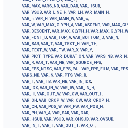
VAR_MAX
,
VARS_NB
,
VAR_DAR
,
VAR_HSUB
,
VAR_VSUB
,
VAR_LINE_H
,
VAR_LH
,
VAR_MAIN_H
,
VAR_h
,
VAR_H
,
VAR_MAIN_W
,
VAR_w
,
VAR_W
,
VAR_MAX_GLYPH_A
,
VAR_ASCENT
,
VAR_MAX_GL
VAR_DESCENT
,
VAR_MAX_GLYPH_H
,
VAR_MAX_GLYPH_
VAR_FONT_D
,
VAR_TOP_A
,
VAR_BOTTOM_D
,
VAR_N
,
VAR_SAR
,
VAR_T
,
VAR_TEXT_H
,
VAR_TH
,
VAR_TEXT_W
,
VAR_TW
,
VAR_X
,
VAR_Y
,
VAR_PICT_TYPE
,
VAR_DURATION
,
VAR_VARS_NB
,
VAR_N
,
VAR_R
,
VAR_T
,
VAR_NB
,
VAR_SOURCE_FPS
,
VAR_FPS_NTSC
,
VAR_FPS_PAL
,
VAR_FPS_FILM
,
VAR_FP
VARS_NB
,
VAR_N
,
VAR_PTS
,
VAR_R
,
VAR_T
,
VAR_TB
,
VAR_NB
,
VAR_IN_IDX
,
VAR_IDX
,
VAR_IN_W
,
VAR_IW
,
VAR_IN_H
,
VAR_IH
,
VAR_OUT_W
,
VAR_OW
,
VAR_OUT_H
,
VAR_OH
,
VAR_CROP_W
,
VAR_CW
,
VAR_CROP_H
,
VAR_CH
,
VAR_POS_W
,
VAR_PW
,
VAR_POS_H
,
VAR_PH
,
VAR_A
,
VAR_SAR
,
VAR_DAR
,
VAR_HSUB
,
VAR_VSUB
,
VAR_OHSUB
,
VAR_OVSUB
,
VAR_IN_T
,
VAR_T
,
VAR_OUT_T
,
VAR_OT
,