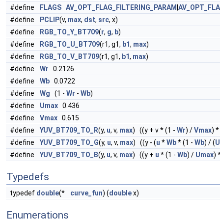
#define
FLAGS
AV_OPT_FLAG_FILTERING_PARAM
|
AV_OPT_FL
#define
PCLIP
(v,
max
,
dst
,
src
, x)
#define
RGB_TO_Y_BT709
(
r
,
g
,
b
)
#define
RGB_TO_U_BT709
(r1, g1,
b1
,
max
)
#define
RGB_TO_V_BT709
(r1, g1,
b1
,
max
)
#define
Wr
0.2126
#define
Wb
0.0722
#define
Wg
(1 -
Wr
-
Wb
)
#define
Umax
0.436
#define
Vmax
0.615
#define
YUV_BT709_TO_R
(y,
u
, v,
max
) ((y + v * (1 -
Wr
) /
Vmax
) 
#define
YUV_BT709_TO_G
(y,
u
, v,
max
) ((y - (
u
*
Wb
* (1 -
Wb
) / (
U
#define
YUV_BT709_TO_B
(y,
u
, v,
max
) ((y +
u
* (1 -
Wb
) /
Umax
) 
Typedefs
typedef
double
(*
curve_fun
) (
double
x)
Enumerations