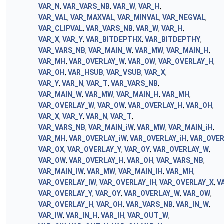
VAR_N
,
VAR_VARS_NB
,
VAR_W
,
VAR_H
,
VAR_VAL
,
VAR_MAXVAL
,
VAR_MINVAL
,
VAR_NEGVAL
,
VAR_CLIPVAL
,
VAR_VARS_NB
,
VAR_W
,
VAR_H
,
VAR_X
,
VAR_Y
,
VAR_BITDEPTHX
,
VAR_BITDEPTHY
,
VAR_VARS_NB
,
VAR_MAIN_W
,
VAR_MW
,
VAR_MAIN_H
,
VAR_MH
,
VAR_OVERLAY_W
,
VAR_OW
,
VAR_OVERLAY_H
,
VAR_OH
,
VAR_HSUB
,
VAR_VSUB
,
VAR_X
,
VAR_Y
,
VAR_N
,
VAR_T
,
VAR_VARS_NB
,
VAR_MAIN_W
,
VAR_MW
,
VAR_MAIN_H
,
VAR_MH
,
VAR_OVERLAY_W
,
VAR_OW
,
VAR_OVERLAY_H
,
VAR_OH
,
VAR_X
,
VAR_Y
,
VAR_N
,
VAR_T
,
VAR_VARS_NB
,
VAR_MAIN_iW
,
VAR_MW
,
VAR_MAIN_iH
,
VAR_MH
,
VAR_OVERLAY_iW
,
VAR_OVERLAY_iH
,
VAR_OVER
VAR_OX
,
VAR_OVERLAY_Y
,
VAR_OY
,
VAR_OVERLAY_W
,
VAR_OW
,
VAR_OVERLAY_H
,
VAR_OH
,
VAR_VARS_NB
,
VAR_MAIN_IW
,
VAR_MW
,
VAR_MAIN_IH
,
VAR_MH
,
VAR_OVERLAY_IW
,
VAR_OVERLAY_IH
,
VAR_OVERLAY_X
,
V
VAR_OVERLAY_Y
,
VAR_OY
,
VAR_OVERLAY_W
,
VAR_OW
,
VAR_OVERLAY_H
,
VAR_OH
,
VAR_VARS_NB
,
VAR_IN_W
,
VAR_IW
,
VAR_IN_H
,
VAR_IH
,
VAR_OUT_W
,