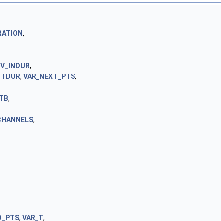
RATION
,
EV_INDUR
,
UTDUR
,
VAR_NEXT_PTS
,
TB
,
CHANNELS
,
D_PTS
,
VAR_T
,