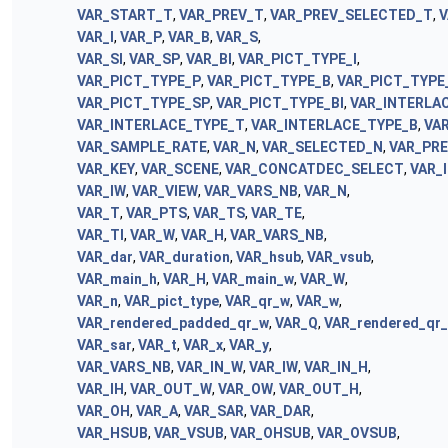
VAR_START_T
,
VAR_PREV_T
,
VAR_PREV_SELECTED_T
,
V
VAR_I
,
VAR_P
,
VAR_B
,
VAR_S
,
VAR_SI
,
VAR_SP
,
VAR_BI
,
VAR_PICT_TYPE_I
,
VAR_PICT_TYPE_P
,
VAR_PICT_TYPE_B
,
VAR_PICT_TYPE
VAR_PICT_TYPE_SP
,
VAR_PICT_TYPE_BI
,
VAR_INTERLA
VAR_INTERLACE_TYPE_T
,
VAR_INTERLACE_TYPE_B
,
VA
VAR_SAMPLE_RATE
,
VAR_N
,
VAR_SELECTED_N
,
VAR_PR
VAR_KEY
,
VAR_SCENE
,
VAR_CONCATDEC_SELECT
,
VAR_
VAR_IW
,
VAR_VIEW
,
VAR_VARS_NB
,
VAR_N
,
VAR_T
,
VAR_PTS
,
VAR_TS
,
VAR_TE
,
VAR_TI
,
VAR_W
,
VAR_H
,
VAR_VARS_NB
,
VAR_dar
,
VAR_duration
,
VAR_hsub
,
VAR_vsub
,
VAR_main_h
,
VAR_H
,
VAR_main_w
,
VAR_W
,
VAR_n
,
VAR_pict_type
,
VAR_qr_w
,
VAR_w
,
VAR_rendered_padded_qr_w
,
VAR_Q
,
VAR_rendered_qr
VAR_sar
,
VAR_t
,
VAR_x
,
VAR_y
,
VAR_VARS_NB
,
VAR_IN_W
,
VAR_IW
,
VAR_IN_H
,
VAR_IH
,
VAR_OUT_W
,
VAR_OW
,
VAR_OUT_H
,
VAR_OH
,
VAR_A
,
VAR_SAR
,
VAR_DAR
,
VAR_HSUB
,
VAR_VSUB
,
VAR_OHSUB
,
VAR_OVSUB
,