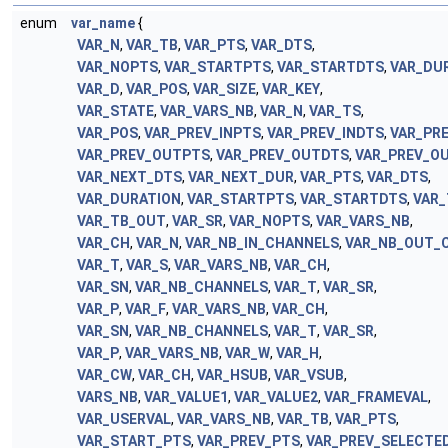
enum
var_name
{
VAR_N
,
VAR_TB
,
VAR_PTS
,
VAR_DTS
,
VAR_NOPTS
,
VAR_STARTPTS
,
VAR_STARTDTS
,
VAR_DU
VAR_D
,
VAR_POS
,
VAR_SIZE
,
VAR_KEY
,
VAR_STATE
,
VAR_VARS_NB
,
VAR_N
,
VAR_TS
,
VAR_POS
,
VAR_PREV_INPTS
,
VAR_PREV_INDTS
,
VAR_PR
VAR_PREV_OUTPTS
,
VAR_PREV_OUTDTS
,
VAR_PREV_O
VAR_NEXT_DTS
,
VAR_NEXT_DUR
,
VAR_PTS
,
VAR_DTS
,
VAR_DURATION
,
VAR_STARTPTS
,
VAR_STARTDTS
,
VAR_
VAR_TB_OUT
,
VAR_SR
,
VAR_NOPTS
,
VAR_VARS_NB
,
VAR_CH
,
VAR_N
,
VAR_NB_IN_CHANNELS
,
VAR_NB_OUT_
VAR_T
,
VAR_S
,
VAR_VARS_NB
,
VAR_CH
,
VAR_SN
,
VAR_NB_CHANNELS
,
VAR_T
,
VAR_SR
,
VAR_P
,
VAR_F
,
VAR_VARS_NB
,
VAR_CH
,
VAR_SN
,
VAR_NB_CHANNELS
,
VAR_T
,
VAR_SR
,
VAR_P
,
VAR_VARS_NB
,
VAR_W
,
VAR_H
,
VAR_CW
,
VAR_CH
,
VAR_HSUB
,
VAR_VSUB
,
VARS_NB
,
VAR_VALUE1
,
VAR_VALUE2
,
VAR_FRAMEVAL
,
VAR_USERVAL
,
VAR_VARS_NB
,
VAR_TB
,
VAR_PTS
,
VAR_START_PTS
,
VAR_PREV_PTS
,
VAR_PREV_SELECTE