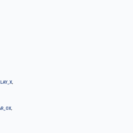
LAY_X
,
AR_OX
,