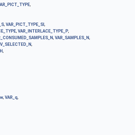
AR_PICT_TYPE
,
_S
,
VAR_PICT_TYPE_SI
,
CE_TYPE
,
VAR_INTERLACE_TYPE_P
,
R_CONSUMED_SAMPLES_N
,
VAR_SAMPLES_N
,
EV_SELECTED_N
,
IH
,
_w
,
VAR_q
,