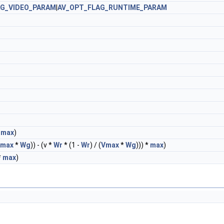
AG_VIDEO_PARAM
|
AV_OPT_FLAG_RUNTIME_PARAM
*
max
)
max
*
Wg
)) - (v *
Wr
* (1 -
Wr
) / (
Vmax
*
Wg
))) *
max
)
*
max
)