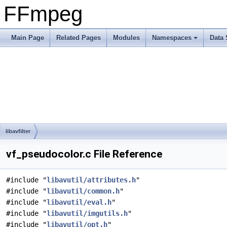
FFmpeg
Main Page
Related Pages
Modules
Namespaces
Data 
libavfilter
vf_pseudocolor.c File Reference
#include "
libavutil/attributes.h
"
#include "
libavutil/common.h
"
#include "
libavutil/eval.h
"
#include "
libavutil/imgutils.h
"
#include "
libavutil/opt.h
"