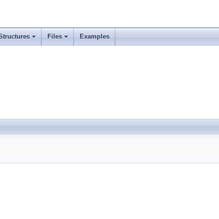
Structures
Files
Examples