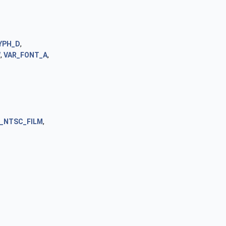
YPH_D
,
W
,
VAR_FONT_A
,
S_NTSC_FILM
,