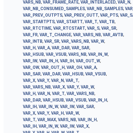
VARS_NB
,
VAR_FRAME_RATE
,
VAR_INTERLACED
,
VAR_N
,
VAR_NB_CONSUMED_SAMPLES
,
VAR_NB_SAMPLES
,
VAR
VAR_PREV_OUTPTS
,
VAR_PREV_OUTT
,
VAR_PTS
,
VAR_S
VAR_STARTPTS
,
VAR_STARTT
,
VAR_T
,
VAR_TB
,
VAR_RTCTIME
,
VAR_RTCSTART
,
VAR_S
,
VAR_SR
,
VAR_FR
,
VAR_T_CHANGE
,
VAR_VARS_NB
,
VAR_AVTB
,
VAR_INTB
,
VAR_SR
,
VAR_VARS_NB
,
VAR_W
,
VAR_H
,
VAR_A
,
VAR_DAR
,
VAR_SAR
,
VAR_HSUB
,
VAR_VSUB
,
VARS_NB
,
VAR_IN_W
,
VAR_IW
,
VAR_IN_H
,
VAR_IH
,
VAR_OUT_W
,
VAR_OW
,
VAR_OUT_H
,
VAR_OH
,
VAR_A
,
VAR_SAR
,
VAR_DAR
,
VAR_HSUB
,
VAR_VSUB
,
VAR_X
,
VAR_Y
,
VAR_N
,
VAR_T
,
VAR_VARS_NB
,
VAR_X
,
VAR_Y
,
VAR_W
,
VAR_H
,
VAR_N
,
VAR_T
,
VAR_VARS_NB
,
VAR_DAR
,
VAR_HSUB
,
VAR_VSUB
,
VAR_IN_H
,
VAR_IH
,
VAR_IN_W
,
VAR_IW
,
VAR_SAR
,
VAR_X
,
VAR_Y
,
VAR_H
,
VAR_W
,
VAR_T
,
VAR_MAX
,
VARS_NB
,
VAR_IN_H
,
VAR_IH
,
VAR_IN_W
,
VAR_IW
,
VAR_X
,
VAR_Y
,
VAR_H
,
VAR_W
,
VAR_T
,