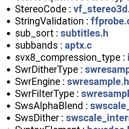
StereoCode :
vf_stereo3d
StringValidation :
ffprobe.
sub_sort :
subtitles.h
subbands :
aptx.c
svx8_compression_type :
SwrDitherType :
swresamp
SwrEngine :
swresample.
SwrFilterType :
swresampl
SwsAlphaBlend :
swscale_
SwsDither :
swscale_inter