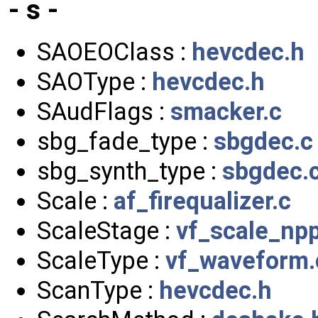
- s -
SAOEOClass :
hevcdec.h
SAOType :
hevcdec.h
SAudFlags :
smacker.c
sbg_fade_type :
sbgdec.c
sbg_synth_type :
sbgdec.
Scale :
af_firequalizer.c
ScaleStage :
vf_scale_npp
ScaleType :
vf_waveform.
ScanType :
hevcdec.h