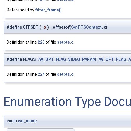
Referenced by
filter_frame()
.
#define OFFSET
(
x
)
offsetof(
SetPTSContext
, x)
Definition at line
223
of file
setpts.c
.
#define FLAGS
AV_OPT_FLAG_VIDEO_PARAM
|
AV_OPT_FLAG_
Definition at line
224
of file
setpts.c
.
Enumeration Type Doc
enum
var_name