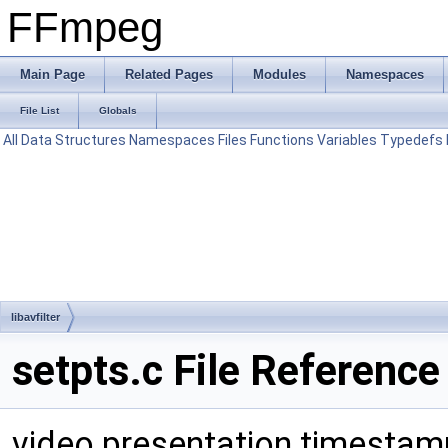
FFmpeg
Main Page
Related Pages
Modules
Namespaces
File List
Globals
All
Data Structures
Namespaces
Files
Functions
Variables
Typedefs
libavfilter
setpts.c File Reference
video presentation timestamp