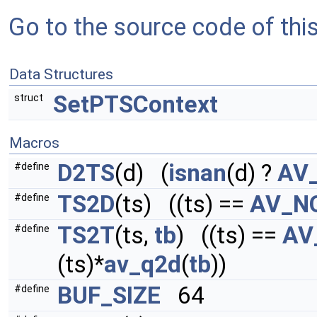
Go to the source code of this 
Data Structures
SetPTSContext
struct
Macros
D2TS
(d) (
isnan
(d) ?
AV
#define
TS2D
(ts) ((ts) ==
AV_N
#define
TS2T
(ts,
tb
) ((ts) ==
AV
#define
(ts)*
av_q2d
(
tb
))
BUF_SIZE
64
#define