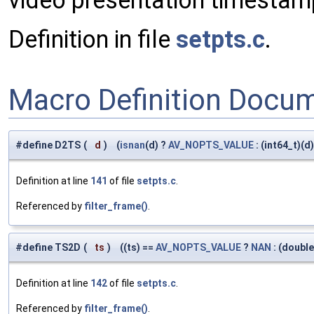
video presentation timestamp
Definition in file
setpts.c
.
Macro Definition Docu
#define D2TS
(
d
)
(
isnan
(d) ?
AV_NOPTS_VALUE
: (int64_t)(d)
Definition at line
141
of file
setpts.c
.
Referenced by
filter_frame()
.
#define TS2D
(
ts
)
((ts) ==
AV_NOPTS_VALUE
?
NAN
: (double
Definition at line
142
of file
setpts.c
.
Referenced by
filter_frame()
.