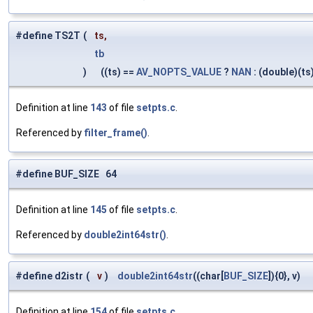
#define TS2T
(
ts,
tb
)
((ts) ==
AV_NOPTS_VALUE
?
NAN
: (double)(ts
Definition at line
143
of file
setpts.c
.
Referenced by
filter_frame()
.
#define BUF_SIZE 64
Definition at line
145
of file
setpts.c
.
Referenced by
double2int64str()
.
#define d2istr
(
v
)
double2int64str
((char[
BUF_SIZE
]){0}, v)
Definition at line
154
of file
setpts.c
.