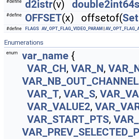
d2istr
(v)
double2int64s
#define
OFFSET
(x) offsetof(
Se
#define
#define
FLAGS
AV_OPT_FLAG_VIDEO_PARAM
|
AV_OPT_FLAG_
Enumerations
var_name
{
enum
VAR_CH
,
VAR_N
,
VAR_
VAR_NB_OUT_CHANNEL
VAR_T
,
VAR_S
,
VAR_VA
VAR_VALUE2
,
VAR_VA
VAR_START_PTS
,
VAR_
VAR_PREV_SELECTED_