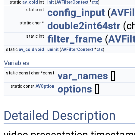
static
av_cold
int
init
(
AVFilterContext
*
ctx
)
config_input
(
AVFil
static int
double2int64str
(ch
static char *
filter_frame
(
AVFil
static int
static
av_cold
void
uninit
(
AVFilterContext
*
ctx
)
Variables
var_names
[]
static const char *const
options
[]
static const
AVOption
Detailed Description