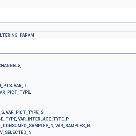
ILTERING_PARAM
CHANNELS
,
D_PTS
,
VAR_T
,
AR_PICT_TYPE
,
_S
,
VAR_PICT_TYPE_SI
,
CE_TYPE
,
VAR_INTERLACE_TYPE_P
,
R_CONSUMED_SAMPLES_N
,
VAR_SAMPLES_N
,
EV_SELECTED_N
,