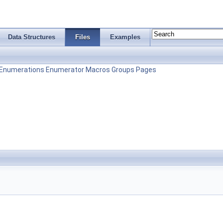
Data Structures
Files
Examples
Enumerations
Enumerator
Macros
Groups
Pages