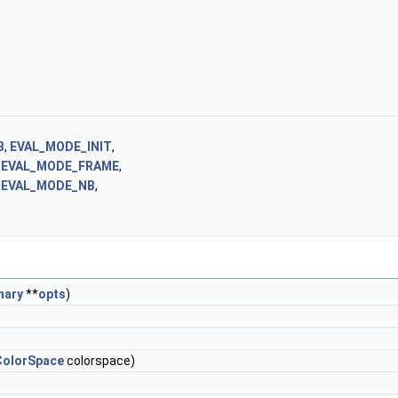
B
,
EVAL_MODE_INIT
,
,
EVAL_MODE_FRAME
,
,
EVAL_MODE_NB
,
nary
**
opts
)
olorSpace
colorspace)