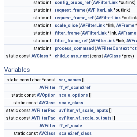
static int
config_props_ref
(
AVFilterLink
*outlink)
static int
request_frame
(
AVFilterLink
*outlink)
static int
request_frame_ref
(
AVFilterLink
*outlink
static int
scale_slice
(
AVFilterLink
*link,
AVFrame
*
static int
filter_frame
(
AVFilterLink
*link,
AVFrame
static int
filter_frame_ref
(
AVFilterLink
*link,
AVFr
static int
process_command
(
AVFilterContext
*
ct
static const
AVClass
*
child_class_next
(const
AVClass
*prev)
Variables
static const char *const
var_names
[]
AVFilter
ff_vf_scale2ref
static const
AVOption
scale_options
[]
static const
AVClass
scale_class
static const
AVFilterPad
avfilter_vf_scale_inputs
[]
static const
AVFilterPad
avfilter_vf_scale_outputs
[]
AVFilter
ff_vf_scale
static const
AVClass
scale2ref_class