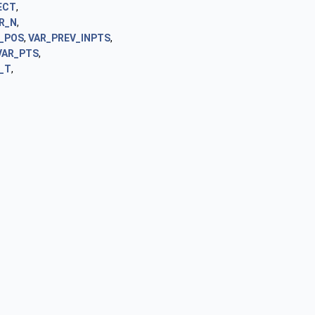
ECT
,
R_N
,
_POS
,
VAR_PREV_INPTS
,
VAR_PTS
,
_T
,