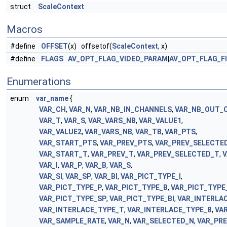
struct
ScaleContext
Macros
#define
OFFSET
(x) offsetof(
ScaleContext
, x)
#define
FLAGS
AV_OPT_FLAG_VIDEO_PARAM
|
AV_OPT_FLAG_F
Enumerations
enum
var_name
{
VAR_CH
,
VAR_N
,
VAR_NB_IN_CHANNELS
,
VAR_NB_OUT_
VAR_T
,
VAR_S
,
VAR_VARS_NB
,
VAR_VALUE1
,
VAR_VALUE2
,
VAR_VARS_NB
,
VAR_TB
,
VAR_PTS
,
VAR_START_PTS
,
VAR_PREV_PTS
,
VAR_PREV_SELECTE
VAR_START_T
,
VAR_PREV_T
,
VAR_PREV_SELECTED_T
,
V
VAR_I
,
VAR_P
,
VAR_B
,
VAR_S
,
VAR_SI
,
VAR_SP
,
VAR_BI
,
VAR_PICT_TYPE_I
,
VAR_PICT_TYPE_P
,
VAR_PICT_TYPE_B
,
VAR_PICT_TYPE
VAR_PICT_TYPE_SP
,
VAR_PICT_TYPE_BI
,
VAR_INTERLA
VAR_INTERLACE_TYPE_T
,
VAR_INTERLACE_TYPE_B
,
VA
VAR_SAMPLE_RATE
,
VAR_N
,
VAR_SELECTED_N
,
VAR_PR