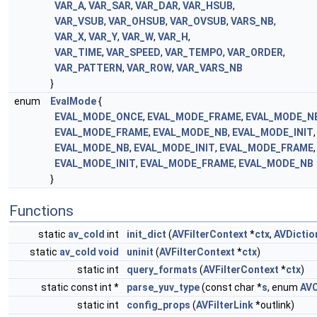
VAR_A
,
VAR_SAR
,
VAR_DAR
,
VAR_HSUB
,
VAR_VSUB
,
VAR_OHSUB
,
VAR_OVSUB
,
VARS_NB
,
VAR_X
,
VAR_Y
,
VAR_W
,
VAR_H
,
VAR_TIME
,
VAR_SPEED
,
VAR_TEMPO
,
VAR_ORDER
,
VAR_PATTERN
,
VAR_ROW
,
VAR_VARS_NB
}
enum
EvalMode
{
EVAL_MODE_ONCE
,
EVAL_MODE_FRAME
,
EVAL_MODE_N
EVAL_MODE_FRAME
,
EVAL_MODE_NB
,
EVAL_MODE_INIT
EVAL_MODE_NB
,
EVAL_MODE_INIT
,
EVAL_MODE_FRAME
EVAL_MODE_INIT
,
EVAL_MODE_FRAME
,
EVAL_MODE_NB
}
Functions
static
av_cold
int
init_dict
(
AVFilterContext
*
ctx
,
AVDictio
static
av_cold
void
uninit
(
AVFilterContext
*
ctx
)
static int
query_formats
(
AVFilterContext
*
ctx
)
static const int *
parse_yuv_type
(const char *
s
, enum
AVC
static int
config_props
(
AVFilterLink
*outlink)