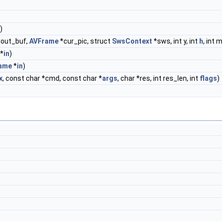
)
out_buf,
AVFrame
*cur_pic, struct
SwsContext
*sws, int y, int
h
, int m
*
in
)
ame
*
in
)
x
, const char *cmd, const char *
args
, char *res, int res_len, int
flags
)