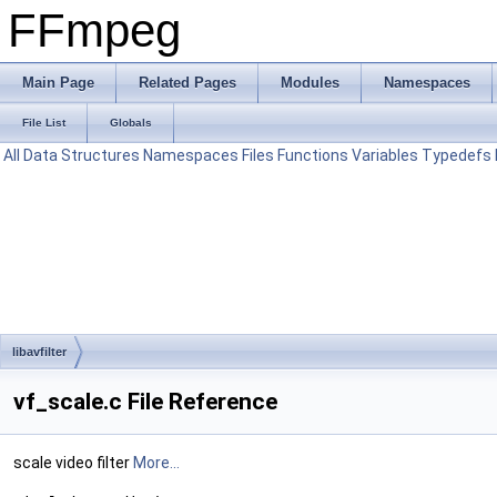
FFmpeg
Main Page
Related Pages
Modules
Namespaces
File List
Globals
All
Data Structures
Namespaces
Files
Functions
Variables
Typedefs
libavfilter
vf_scale.c File Reference
scale video filter
More...