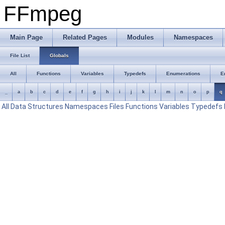
FFmpeg
Main Page
Related Pages
Modules
Namespaces
File List
Globals
All
Functions
Variables
Typedefs
Enumerations
E
_
a
b
c
d
e
f
g
h
i
j
k
l
m
n
o
p
q
All
Data Structures
Namespaces
Files
Functions
Variables
Typedefs