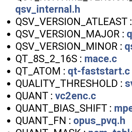
qsv_internal.h
QSV_VERSION_ATLEAST 
QSV_VERSION_MAJOR :
q
QSV_VERSION_MINOR :
q
QT_8S_2_16S :
mace.c
QT_ATOM :
qt-faststart.c
QUALITY_THRESHOLD :
s
QUANT :
vc2enc.c
QUANT_BIAS_SHIFT :
mpe
QUANT_FN :
opus_pvq.h