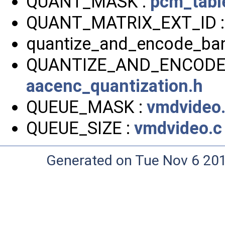
QUANT_MASK :
pcm_tabl
QUANT_MATRIX_EXT_ID 
quantize_and_encode_ba
QUANTIZE_AND_ENCODE
aacenc_quantization.h
QUEUE_MASK :
vmdvideo
QUEUE_SIZE :
vmdvideo.c
Generated on Tue Nov 6 20