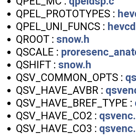
QPEL_MC :
qpeldsp.c
QPEL_PROTOTYPES :
hev
QPEL_UNI_FUNCS :
hevcd
QROOT :
snow.h
QSCALE :
proresenc_anato
QSHIFT :
snow.h
QSV_COMMON_OPTS :
qs
QSV_HAVE_AVBR :
qsven
QSV_HAVE_BREF_TYPE :
QSV_HAVE_CO2 :
qsvenc
QSV_HAVE_CO3 :
qsvenc