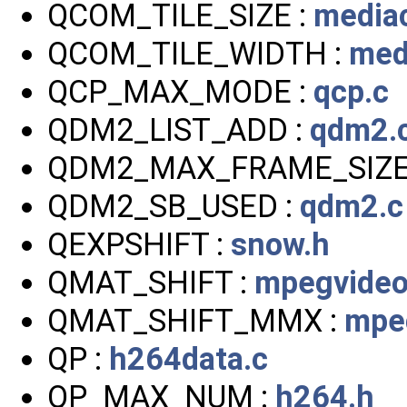
QCOM_TILE_SIZE :
media
QCOM_TILE_WIDTH :
med
QCP_MAX_MODE :
qcp.c
QDM2_LIST_ADD :
qdm2.
QDM2_MAX_FRAME_SIZE
QDM2_SB_USED :
qdm2.c
QEXPSHIFT :
snow.h
QMAT_SHIFT :
mpegvideo
QMAT_SHIFT_MMX :
mpe
QP :
h264data.c
QP_MAX_NUM :
h264.h