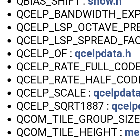
QBIAS_SHIFT :
snow.h
QCELP_BANDWIDTH_EXP
QCELP_LSP_OCTAVE_PRE
QCELP_LSP_SPREAD_FAC
QCELP_OF :
qcelpdata.h
QCELP_RATE_FULL_CODE
QCELP_RATE_HALF_CODE
QCELP_SCALE :
qcelpdata
QCELP_SQRT1887 :
qcelp
QCOM_TILE_GROUP_SIZE
QCOM_TILE_HEIGHT :
me