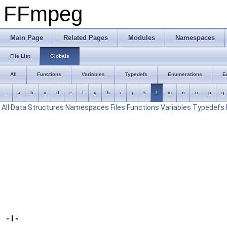
FFmpeg
Main Page
Related Pages
Modules
Namespaces
File List
Globals
All
Functions
Variables
Typedefs
Enumerations
E
_
a
b
c
d
e
f
g
h
i
j
k
l
m
n
o
p
q
All
Data Structures
Namespaces
Files
Functions
Variables
Typedefs
- l -