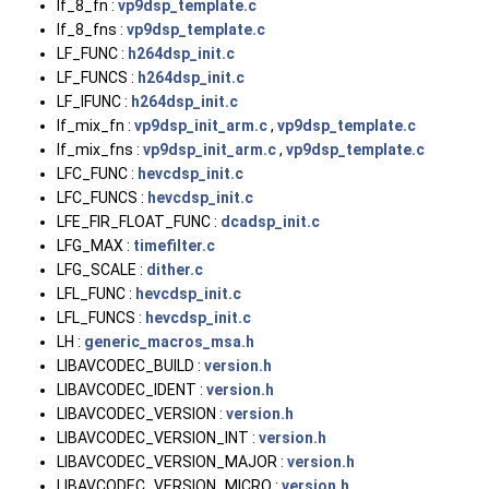
lf_8_fn :
vp9dsp_template.c
lf_8_fns :
vp9dsp_template.c
LF_FUNC :
h264dsp_init.c
LF_FUNCS :
h264dsp_init.c
LF_IFUNC :
h264dsp_init.c
lf_mix_fn :
vp9dsp_init_arm.c
,
vp9dsp_template.c
lf_mix_fns :
vp9dsp_init_arm.c
,
vp9dsp_template.c
LFC_FUNC :
hevcdsp_init.c
LFC_FUNCS :
hevcdsp_init.c
LFE_FIR_FLOAT_FUNC :
dcadsp_init.c
LFG_MAX :
timefilter.c
LFG_SCALE :
dither.c
LFL_FUNC :
hevcdsp_init.c
LFL_FUNCS :
hevcdsp_init.c
LH :
generic_macros_msa.h
LIBAVCODEC_BUILD :
version.h
LIBAVCODEC_IDENT :
version.h
LIBAVCODEC_VERSION :
version.h
LIBAVCODEC_VERSION_INT :
version.h
LIBAVCODEC_VERSION_MAJOR :
version.h
LIBAVCODEC_VERSION_MICRO :
version.h