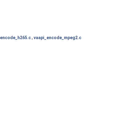
_encode_h265.c
,
vaapi_encode_mpeg2.c