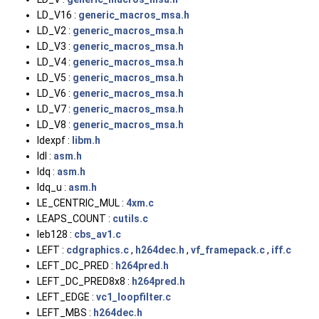
LD_V16 :
generic_macros_msa.h
LD_V2 :
generic_macros_msa.h
LD_V3 :
generic_macros_msa.h
LD_V4 :
generic_macros_msa.h
LD_V5 :
generic_macros_msa.h
LD_V6 :
generic_macros_msa.h
LD_V7 :
generic_macros_msa.h
LD_V8 :
generic_macros_msa.h
ldexpf :
libm.h
ldl :
asm.h
ldq :
asm.h
ldq_u :
asm.h
LE_CENTRIC_MUL :
4xm.c
LEAPS_COUNT :
cutils.c
leb128 :
cbs_av1.c
LEFT :
cdgraphics.c
,
h264dec.h
,
vf_framepack.c
,
iff.c
LEFT_DC_PRED :
h264pred.h
LEFT_DC_PRED8x8 :
h264pred.h
LEFT_EDGE :
vc1_loopfilter.c
LEFT_MBS :
h264dec.h