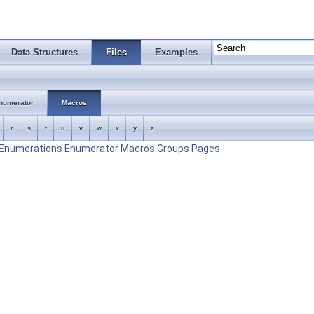
Data Structures
Files
Examples
numerator
Macros
r
s
t
u
v
w
x
y
z
Enumerations
Enumerator
Macros
Groups
Pages