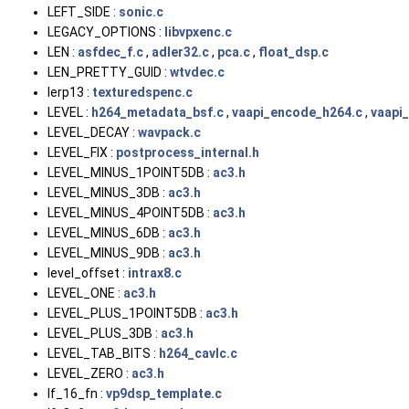
LEFT_SIDE :
sonic.c
LEGACY_OPTIONS :
libvpxenc.c
LEN :
asfdec_f.c
,
adler32.c
,
pca.c
,
float_dsp.c
LEN_PRETTY_GUID :
wtvdec.c
lerp13 :
texturedspenc.c
LEVEL :
h264_metadata_bsf.c
,
vaapi_encode_h264.c
,
vaapi
LEVEL_DECAY :
wavpack.c
LEVEL_FIX :
postprocess_internal.h
LEVEL_MINUS_1POINT5DB :
ac3.h
LEVEL_MINUS_3DB :
ac3.h
LEVEL_MINUS_4POINT5DB :
ac3.h
LEVEL_MINUS_6DB :
ac3.h
LEVEL_MINUS_9DB :
ac3.h
level_offset :
intrax8.c
LEVEL_ONE :
ac3.h
LEVEL_PLUS_1POINT5DB :
ac3.h
LEVEL_PLUS_3DB :
ac3.h
LEVEL_TAB_BITS :
h264_cavlc.c
LEVEL_ZERO :
ac3.h
lf_16_fn :
vp9dsp_template.c