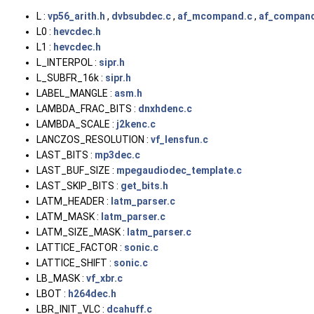
L :
vp56_arith.h
,
dvbsubdec.c
,
af_mcompand.c
,
af_compan
L0 :
hevcdec.h
L1 :
hevcdec.h
L_INTERPOL :
sipr.h
L_SUBFR_16k :
sipr.h
LABEL_MANGLE :
asm.h
LAMBDA_FRAC_BITS :
dnxhdenc.c
LAMBDA_SCALE :
j2kenc.c
LANCZOS_RESOLUTION :
vf_lensfun.c
LAST_BITS :
mp3dec.c
LAST_BUF_SIZE :
mpegaudiodec_template.c
LAST_SKIP_BITS :
get_bits.h
LATM_HEADER :
latm_parser.c
LATM_MASK :
latm_parser.c
LATM_SIZE_MASK :
latm_parser.c
LATTICE_FACTOR :
sonic.c
LATTICE_SHIFT :
sonic.c
LB_MASK :
vf_xbr.c
LBOT :
h264dec.h
LBR_INIT_VLC :
dcahuff.c