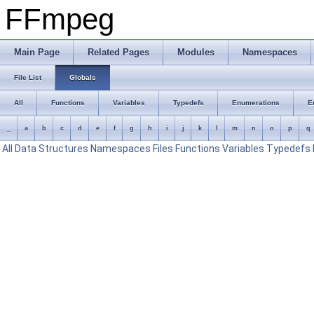
FFmpeg
Main Page
Related Pages
Modules
Namespaces
File List
Globals
All
Functions
Variables
Typedefs
Enumerations
E
_
a
b
c
d
e
f
g
h
i
j
k
l
m
n
o
p
q
All
Data Structures
Namespaces
Files
Functions
Variables
Typedefs