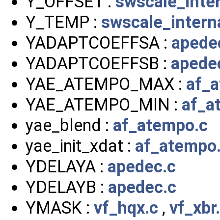
Y_OFFSET :
swscale_inter
Y_TEMP :
swscale_intern
YADAPTCOEFFSA :
apede
YADAPTCOEFFSB :
apede
YAE_ATEMPO_MAX :
af_
YAE_ATEMPO_MIN :
af_a
yae_blend :
af_atempo.c
yae_init_xdat :
af_atempo
YDELAYA :
apedec.c
YDELAYB :
apedec.c
YMASK :
vf_hqx.c
,
vf_xbr