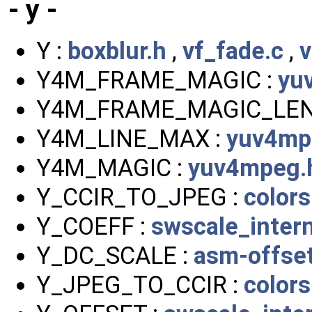
- y -
Y :
boxblur.h
,
vf_fade.c
,
v
Y4M_FRAME_MAGIC :
yu
Y4M_FRAME_MAGIC_LEN
Y4M_LINE_MAX :
yuv4mp
Y4M_MAGIC :
yuv4mpeg.
Y_CCIR_TO_JPEG :
color
Y_COEFF :
swscale_intern
Y_DC_SCALE :
asm-offse
Y_JPEG_TO_CCIR :
color