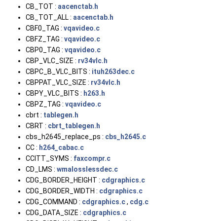
CB_TOT :
aacenctab.h
CB_TOT_ALL :
aacenctab.h
CBF0_TAG :
vqavideo.c
CBFZ_TAG :
vqavideo.c
CBP0_TAG :
vqavideo.c
CBP_VLC_SIZE :
rv34vlc.h
CBPC_B_VLC_BITS :
ituh263dec.c
CBPPAT_VLC_SIZE :
rv34vlc.h
CBPY_VLC_BITS :
h263.h
CBPZ_TAG :
vqavideo.c
cbrt :
tablegen.h
CBRT :
cbrt_tablegen.h
cbs_h2645_replace_ps :
cbs_h2645.c
CC :
h264_cabac.c
CCITT_SYMS :
faxcompr.c
CD_LMS :
wmalosslessdec.c
CDG_BORDER_HEIGHT :
cdgraphics.c
CDG_BORDER_WIDTH :
cdgraphics.c
CDG_COMMAND :
cdgraphics.c
,
cdg.c
CDG_DATA_SIZE :
cdgraphics.c