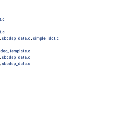
t.c
t.c
,
sbcdsp_data.c
,
simple_idct.c
dec_template.c
,
sbcdsp_data.c
,
sbcdsp_data.c