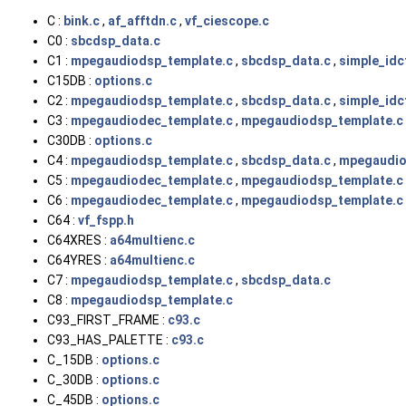
C :
bink.c
,
af_afftdn.c
,
vf_ciescope.c
C0 :
sbcdsp_data.c
C1 :
mpegaudiodsp_template.c
,
sbcdsp_data.c
,
simple_idc
C15DB :
options.c
C2 :
mpegaudiodsp_template.c
,
sbcdsp_data.c
,
simple_idc
C3 :
mpegaudiodec_template.c
,
mpegaudiodsp_template.c
C30DB :
options.c
C4 :
mpegaudiodsp_template.c
,
sbcdsp_data.c
,
mpegaudio
C5 :
mpegaudiodec_template.c
,
mpegaudiodsp_template.c
C6 :
mpegaudiodec_template.c
,
mpegaudiodsp_template.c
C64 :
vf_fspp.h
C64XRES :
a64multienc.c
C64YRES :
a64multienc.c
C7 :
mpegaudiodsp_template.c
,
sbcdsp_data.c
C8 :
mpegaudiodsp_template.c
C93_FIRST_FRAME :
c93.c
C93_HAS_PALETTE :
c93.c
C_15DB :
options.c
C_30DB :
options.c
C_45DB :
options.c