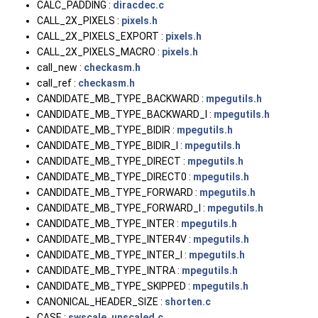
CALC_PADDING :
diracdec.c
CALL_2X_PIXELS :
pixels.h
CALL_2X_PIXELS_EXPORT :
pixels.h
CALL_2X_PIXELS_MACRO :
pixels.h
call_new :
checkasm.h
call_ref :
checkasm.h
CANDIDATE_MB_TYPE_BACKWARD :
mpegutils.h
CANDIDATE_MB_TYPE_BACKWARD_I :
mpegutils.h
CANDIDATE_MB_TYPE_BIDIR :
mpegutils.h
CANDIDATE_MB_TYPE_BIDIR_I :
mpegutils.h
CANDIDATE_MB_TYPE_DIRECT :
mpegutils.h
CANDIDATE_MB_TYPE_DIRECT0 :
mpegutils.h
CANDIDATE_MB_TYPE_FORWARD :
mpegutils.h
CANDIDATE_MB_TYPE_FORWARD_I :
mpegutils.h
CANDIDATE_MB_TYPE_INTER :
mpegutils.h
CANDIDATE_MB_TYPE_INTER4V :
mpegutils.h
CANDIDATE_MB_TYPE_INTER_I :
mpegutils.h
CANDIDATE_MB_TYPE_INTRA :
mpegutils.h
CANDIDATE_MB_TYPE_SKIPPED :
mpegutils.h
CANONICAL_HEADER_SIZE :
shorten.c
CASE :
swscale_unscaled.c