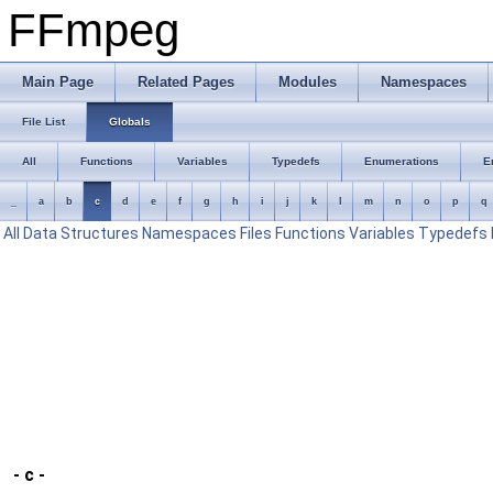
FFmpeg
Main Page
Related Pages
Modules
Namespaces
File List
Globals
All
Functions
Variables
Typedefs
Enumerations
E
_
a
b
c
d
e
f
g
h
i
j
k
l
m
n
o
p
q
All
Data Structures
Namespaces
Files
Functions
Variables
Typedefs
- c -