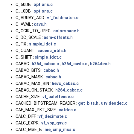
C_60DB :
options.c
C__0DB :
options.c
C_ARRAY_ADD :
vf_fieldmatch.c
C_AVAIL :
cavs.h
C_CCIR_TO_JPEG :
colorspace.h
C_DC_SCALE :
asm-offsets.h
C_FIX :
simple_idct.c
C_QUANT :
aacenc_utils.h
C_SHIFT :
simple_idct.c
CABAC :
h264_cabac.c
,
h264_cavlc.c
,
h264dec.h
CABAC_BITS :
cabac.h
CABAC_MASK :
cabac.h
CABAC_MAX_BIN :
hevc_cabac.c
CABAC_ON_STACK :
h264_cabac.c
CACHE_SIZE :
vf_paletteuse.c
CACHED_BITSTREAM_READER :
get_bits.h
,
utvideodec.c
CAF_MAX_PKT_SIZE :
cafdec.c
CALC_DIFF :
vf_decimate.c
CALC_EXPR :
vf_vpp_qsv.c
CALC_MSE_B :
me_cmp_msa.c