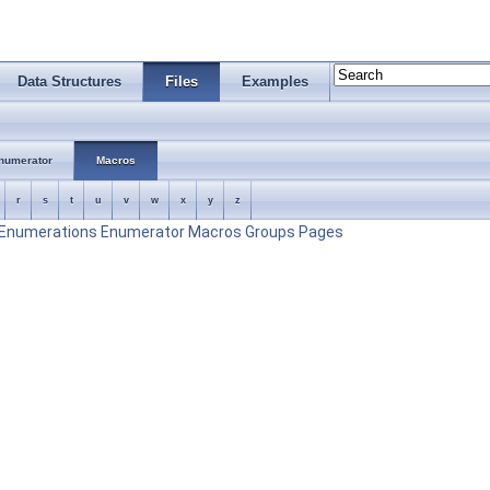
Data Structures
Files
Examples
numerator
Macros
r
s
t
u
v
w
x
y
z
Enumerations
Enumerator
Macros
Groups
Pages