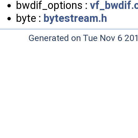
bwdif_options :
vf_bwdif.
byte :
bytestream.h
Generated on Tue Nov 6 20