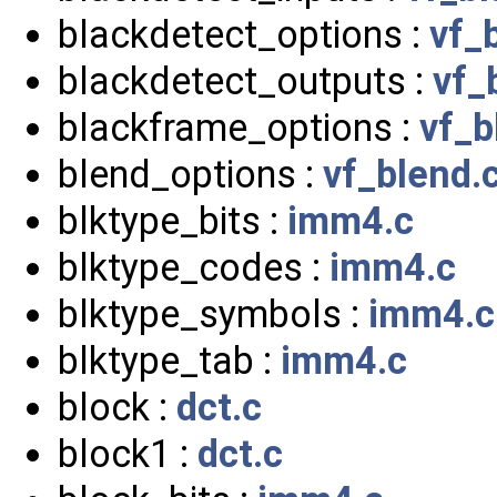
blackdetect_options :
vf_
blackdetect_outputs :
vf_
blackframe_options :
vf_b
blend_options :
vf_blend.
blktype_bits :
imm4.c
blktype_codes :
imm4.c
blktype_symbols :
imm4.c
blktype_tab :
imm4.c
block :
dct.c
block1 :
dct.c