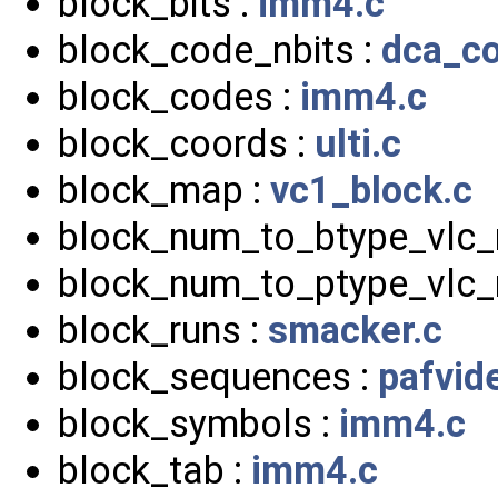
block_bits :
imm4.c
block_code_nbits :
dca_co
block_codes :
imm4.c
block_coords :
ulti.c
block_map :
vc1_block.c
block_num_to_btype_vlc_
block_num_to_ptype_vlc_
block_runs :
smacker.c
block_sequences :
pafvid
block_symbols :
imm4.c
block_tab :
imm4.c