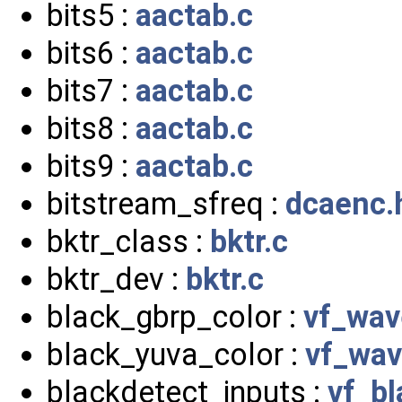
bits5 :
aactab.c
bits6 :
aactab.c
bits7 :
aactab.c
bits8 :
aactab.c
bits9 :
aactab.c
bitstream_sfreq :
dcaenc.
bktr_class :
bktr.c
bktr_dev :
bktr.c
black_gbrp_color :
vf_wav
black_yuva_color :
vf_wav
blackdetect_inputs :
vf_bl