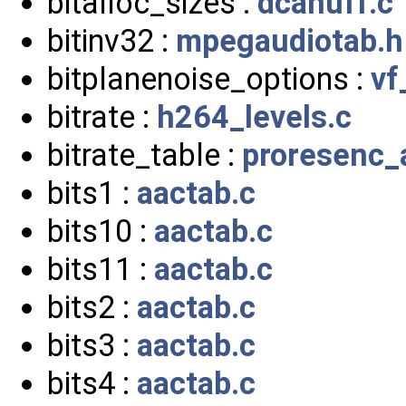
bitalloc_sizes :
dcahuff.c
bitinv32 :
mpegaudiotab.h
bitplanenoise_options :
vf
bitrate :
h264_levels.c
bitrate_table :
proresenc_a
bits1 :
aactab.c
bits10 :
aactab.c
bits11 :
aactab.c
bits2 :
aactab.c
bits3 :
aactab.c
bits4 :
aactab.c