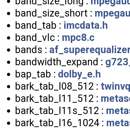
band_size_long :
mpegaud
band_size_short :
mpegau
band_tab :
imcdata.h
band_vlc :
mpc8.c
bands :
af_superequalizer
bandwidth_expand :
g723
bap_tab :
dolby_e.h
bark_tab_l08_512 :
twinvq
bark_tab_l11_512 :
metas
bark_tab_l11s_512 :
meta
bark_tab_l16_1024 :
meta