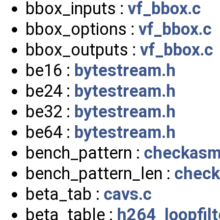
bbox_inputs :
vf_bbox.c
bbox_options :
vf_bbox.c
bbox_outputs :
vf_bbox.c
be16 :
bytestream.h
be24 :
bytestream.h
be32 :
bytestream.h
be64 :
bytestream.h
bench_pattern :
checkasm
bench_pattern_len :
check
beta_tab :
cavs.c
beta_table :
h264_loopfilt