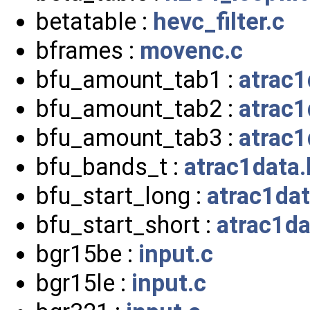
betatable :
hevc_filter.c
bframes :
movenc.c
bfu_amount_tab1 :
atrac1
bfu_amount_tab2 :
atrac1
bfu_amount_tab3 :
atrac1
bfu_bands_t :
atrac1data.
bfu_start_long :
atrac1dat
bfu_start_short :
atrac1da
bgr15be :
input.c
bgr15le :
input.c