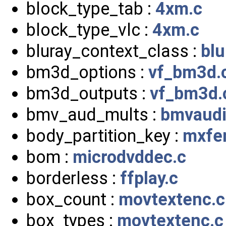
block_type_tab :
4xm.c
block_type_vlc :
4xm.c
bluray_context_class :
blu
bm3d_options :
vf_bm3d.
bm3d_outputs :
vf_bm3d.
bmv_aud_mults :
bmvaudi
body_partition_key :
mxfe
bom :
microdvddec.c
borderless :
ffplay.c
box_count :
movtextenc.c
box_types :
movtextenc.c