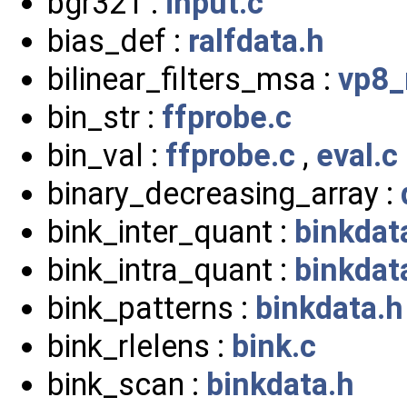
bgr321 :
input.c
bias_def :
ralfdata.h
bilinear_filters_msa :
vp8
bin_str :
ffprobe.c
bin_val :
ffprobe.c
,
eval.c
binary_decreasing_array :
bink_inter_quant :
binkdat
bink_intra_quant :
binkdat
bink_patterns :
binkdata.h
bink_rlelens :
bink.c
bink_scan :
binkdata.h