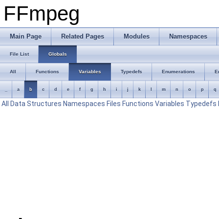
FFmpeg
Main Page
Related Pages
Modules
Namespaces
File List
Globals
All
Functions
Variables
Typedefs
Enumerations
E
_
a
b
c
d
e
f
g
h
i
j
k
l
m
n
o
p
q
All
Data Structures
Namespaces
Files
Functions
Variables
Typedefs