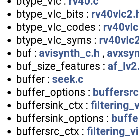
btype_vlc :
rv40.c
btype_vlc_bits :
rv40vlc2.
btype_vlc_codes :
rv40vlc
btype_vlc_syms :
rv40vlc
buf :
avisynth_c.h
,
avxsyn
buf_size_features :
af_lv2
buffer :
seek.c
buffer_options :
buffersrc
buffersink_ctx :
filtering_
buffersink_options :
buffe
buffersrc_ctx :
filtering_v