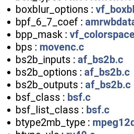
boxblur_options :
vf_boxbl
bpf_6_7_coef :
amrwbdat
bpp_mask :
vf_colorspace
bps :
movenc.c
bs2b_inputs :
af_bs2b.c
bs2b_options :
af_bs2b.c
bs2b_outputs :
af_bs2b.c
bsf_class :
bsf.c
bsf_list_class :
bsf.c
btype2mb_type :
mpeg12d